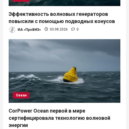
п
Эффективность волновых генераторов
и
повысили с помощью подводных конусов
ИА «ПроВИЭ»
03.08.2026
0
с
я
м
Океан
CorPower Ocean первой в мире
сертифицировала технологию волновой
энергии