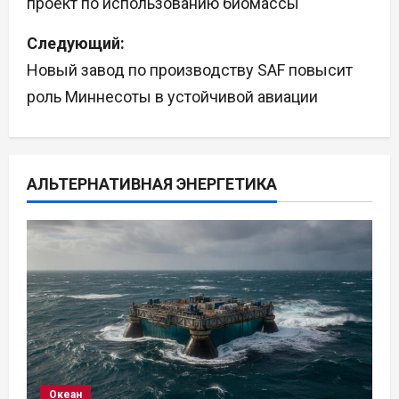
проект по использованию биомассы
в
Следующий:
и
Новый завод по производству SAF повысит
г
роль Миннесоты в устойчивой авиации
а
ц
АЛЬТЕРНАТИВНАЯ ЭНЕРГЕТИКА
и
я
п
о
з
а
Океан