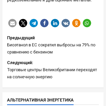
Н
Предыдущий
а
Биоэтанол в ЕС сократил выбросы на 79% по
сравнению с бензином
в
Следующий:
и
Торговые центры Великобритании переходят
г
на солнечную энергию
а
ц
АЛЬТЕРНАТИВНАЯ ЭНЕРГЕТИКА
и