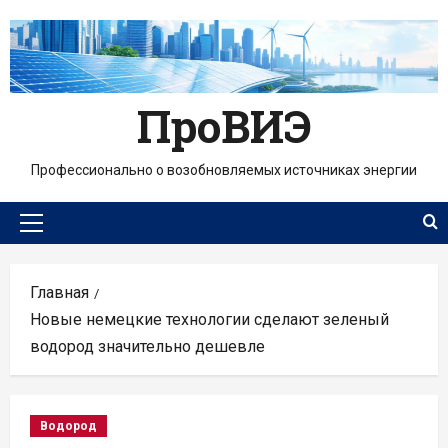
Перейти
к
содержимому
ПроВИЭ
Профессионально о возобновляемых источниках энергии
Основное
меню
Главная
Новые немецкие технологии сделают зеленый
водород значительно дешевле
Водород