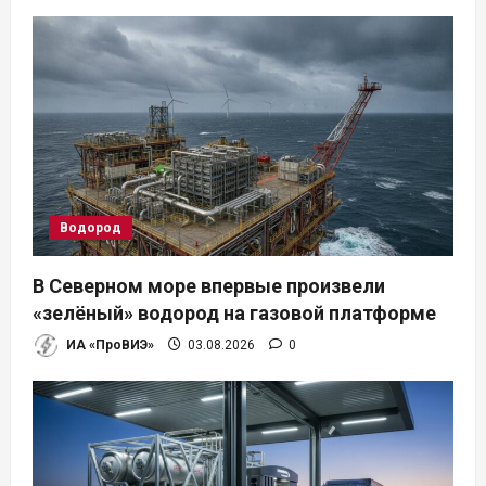
я
п
о
з
а
Водород
п
В Северном море впервые произвели
и
«зелёный» водород на газовой платформе
ИА «ПроВИЭ»
03.08.2026
0
с
я
м