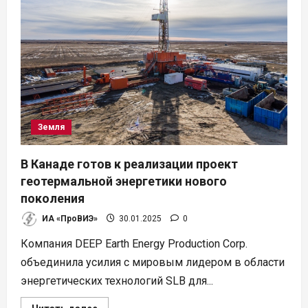
в
Японии
Земля
В Канаде готов к реализации проект
геотермальной энергетики нового
поколения
ИА «ПроВИЭ»
30.01.2025
0
Компания DEEP Earth Energy Production Corp.
объединила усилия с мировым лидером в области
энергетических технологий SLB для...