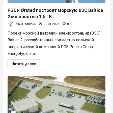
PGE и Ørsted построят морскую ВЭС Baltica
2 мощностью 1,5 ГВт
ИА «ПроВИЭ»
31.01.2025
0
Проект морской ветряной электростанции (ВЭС)
Baltica 2, разработанный совместно польской
энергетической компанией PGE Polska Grupa
Energetyczna и...
Прочитать
Читать далее
больше
о
PGE
и
Ørsted
построят
морскую
ВЭС
Baltica
2
мощностью
1,5
ГВт