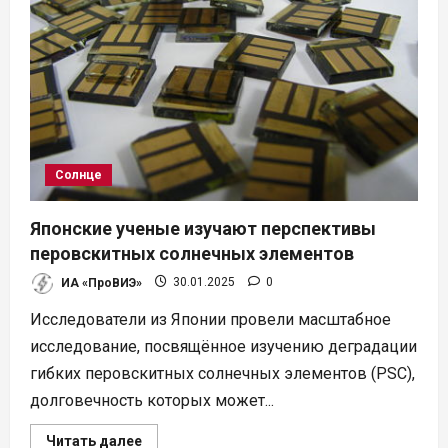
в
Делфзейле
Солнце
Японские ученые изучают перспективы
перовскитных солнечных элементов
ИА «ПроВИЭ»
30.01.2025
0
Исследователи из Японии провели масштабное
исследование, посвящённое изучению деградации
гибких перовскитных солнечных элементов (PSC),
долговечность которых может...
Прочитать
Читать далее