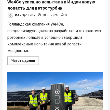
We4Ce успешно испытала в Индии новую
лопасть для ветротурбин
ИА «ПроВИЭ»
30.01.2025
0
Голландская компания We4Ce,
специализирующаяся на разработке и технологиях
роторных лопастей, успешно завершила
комплексные испытания новой лопасти
мощностью...
Прочитать
Читать далее
больше
о
We4Ce
успешно
испытала
в
Индии
новую
лопасть
для
ветротурбин