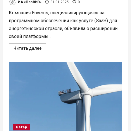
ИА «ПроВИЭ»
31.01.2025
0
Компания Enverus, специализирующаяся на
программном обеспечении как услуге (SaaS) для
энергетической отрасли, объявила о расширении
своей платформы...
Прочитать
Читать далее
больше
о
Enverus
выводит
платформу
Prism
на
европейский
рынок
солнечной
энергетики
Ветер