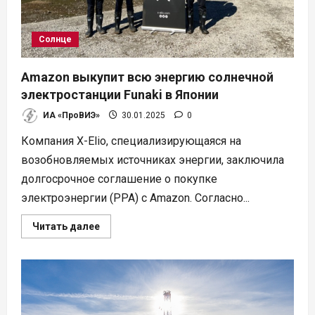
Солнце
Amazon выкупит всю энергию солнечной
электростанции Funaki в Японии
ИА «ПроВИЭ»
30.01.2025
0
Компания X-Elio, специализирующаяся на
возобновляемых источниках энергии, заключила
долгосрочное соглашение о покупке
электроэнергии (PPA) с Amazon. Согласно...
Прочитать
Читать далее
больше
о
Amazon
выкупит
всю
энергию
солнечной
электростанции
Funaki