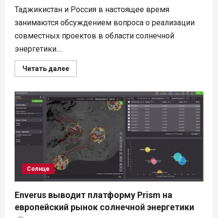
Таджикистан и Россия в настоящее время
занимаются обсуждением вопроса о реализации
совместных проектов в области солнечной
энергетики....
Прочитать
Читать далее
больше
о
Таджикистан
обсуждает
с
Россией
развитие
солнечной
энергетики
Солнце
Enverus выводит платформу Prism на
европейский рынок солнечной энергетики