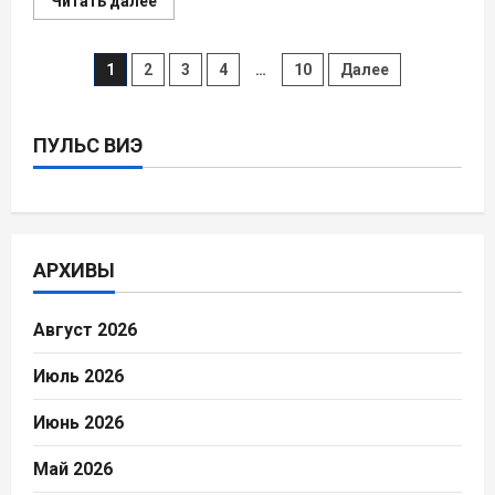
Прочитать
Читать далее
больше
о
В
Канаде
Пагинация
1
2
3
4
…
10
Далее
готов
к
реализации
записей
проект
геотермальной
ПУЛЬС ВИЭ
энергетики
нового
поколения
АРХИВЫ
Август 2026
Июль 2026
Июнь 2026
Май 2026