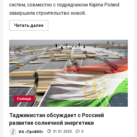
систем, совместно с подрядчиком Kajima Poland
завершила строительство новой...
Прочитать
Читать далее
больше
о
Kajima
Poland
и
Hymon
завершили
строительство
СЭС
на
юге
Польши
Солнце
Таджикистан обсуждает с Россией
развитие солнечной энергетики
ИА «ПроВИЭ»
31.01.2025
0