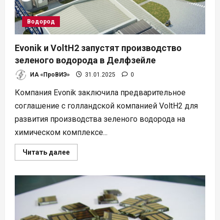
Водород
Evonik и VoltH2 запустят производство
зеленого водорода в Делфзейле
ИА «ПроВИЭ»
31.01.2025
0
Компания Evonik заключила предварительное
соглашение с голландской компанией VoltH2 для
развития производства зеленого водорода на
химическом комплексе...
Прочитать
Читать далее
больше
о
Evonik
и
VoltH2
запустят
производство
зеленого
водорода