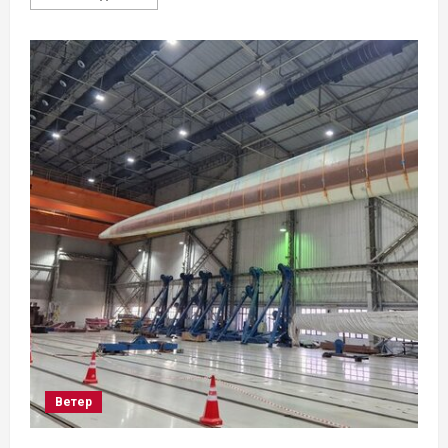
больше
о
Японские
ученые
изучают
перспективы
перовскитных
солнечных
элементов
Ветер