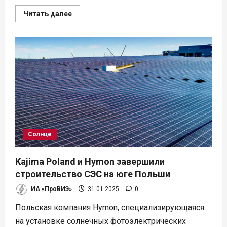
Прочитать
Читать далее
больше
о
Lhyfe
получает
€11
млн
на
производство
водорода
на
юге
Швеции
Солнце
Kajima Poland и Hymon завершили
строительство СЭС на юге Польши
ИА «ПроВИЭ»
31.01.2025
0
Польская компания Hymon, специализирующаяся
на установке солнечных фотоэлектрических