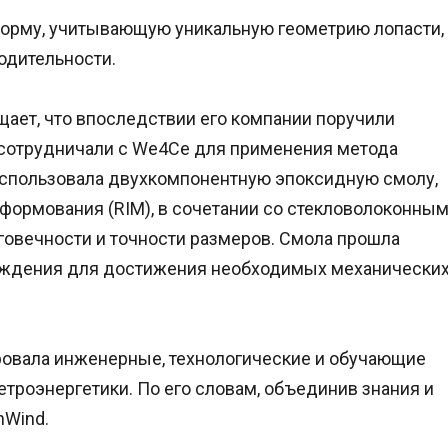
форму, учитывающую уникальную геометрию лопасти,
одительности.
щает, что впоследствии его компании поручили
о сотрудничали с We4Ce для применения метода
использовала двухкомпонентную эпоксидную смолу,
формования (RIM), в сочетании со стекловолоконны
говечности и точности размеров. Смола прошла
рждения для достижения необходимых механически
ровала инженерные, технологические и обучающие
етроэнергетики. По его словам, объединив знания и
hWind.