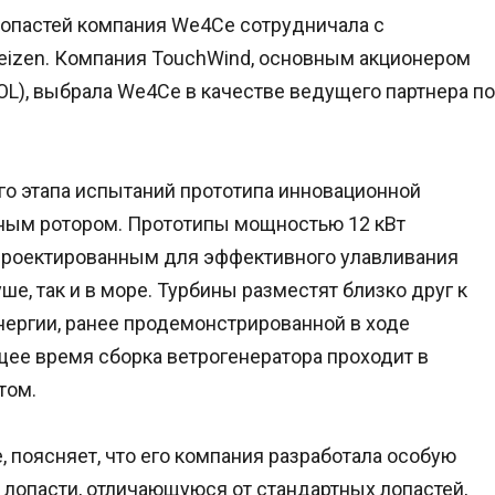
 лопастей компания We4Ce сотрудничала с
eizen. Компания TouchWind, основным акционером
(MOL), выбрала We4Ce в качестве ведущего партнера по
го этапа испытаний прототипа инновационной
ным ротором. Прототипы мощностью 12 кВт
проектированным для эффективного улавливания
ше, так и в море. Турбины разместят близко друг к
нергии, ранее продемонстрированной в ходе
щее время сборка ветрогенератора проходит в
том.
поясняет, что его компания разработала особую
 лопасти, отличающуюся от стандартных лопастей,