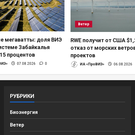
Ветер
е мегаватты: доля ВИЭ
RWE получит от США $1,
системе Забайкалья
отказ от морских ветро
15 процентов
проектов
ВИЭ»
07.08.2026
0
ИА «ПроВИЭ»
06.08.2026
РУБРИКИ
Биоэнергия
Ветер