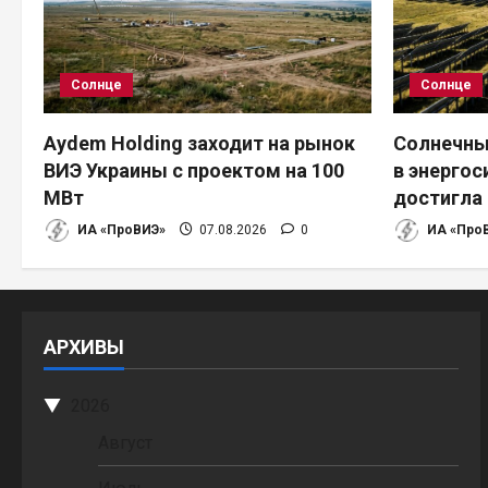
Солнце
Солнце
Aydem Holding заходит на рынок
Солнечны
ВИЭ Украины с проектом на 100
в энерго
МВт
достигла 
ИА «ПроВИЭ»
07.08.2026
0
ИА «Про
АРХИВЫ
2026
Август