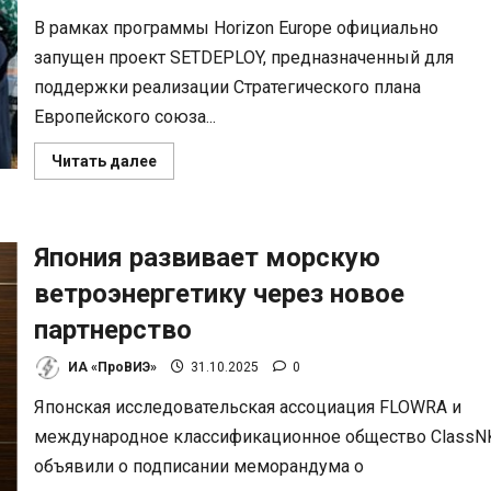
В рамках программы Horizon Europe официально
запущен проект SETDEPLOY, предназначенный для
поддержки реализации Стратегического плана
Европейского союза...
Прочитать
Читать далее
больше
о
Проект
SETDEPLOY
поддержит
Япония развивает морскую
внедрение
биотоплива
в
ветроэнергетику через новое
Европе
партнерство
ИА «ПроВИЭ»
31.10.2025
0
Японская исследовательская ассоциация FLOWRA и
международное классификационное общество ClassN
объявили о подписании меморандума о