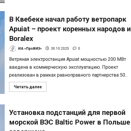
о
Exergy
представила
турбину
Gemini
В Квебеке начал работу ветропарк
для
геотермальных
Apuiat – проект коренных народов и
станций
мощностью
Boralex
до
60
МВт
ИА «ПроВИЭ»
30.10.2025
0
Ветряная электростанция Apuiat мощностью 200 МВт
введена в коммерческую эксплуатацию. Проект
реализован в рамках равноправного партнерства 50...
Прочитать
Читать далее
больше
о
В
Квебеке
начал
Установка подстанций для первой
работу
ветропарк
Apuiat
морской ВЭС Baltic Power в Польше
–
проект