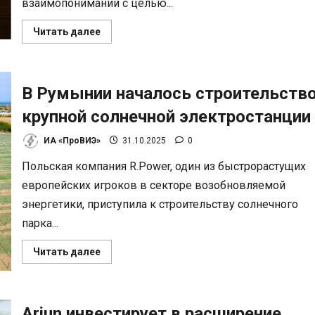
взаимопонимании с целью...
Прочитать
Читать далее
больше
о
Япония
развивает
морскую
В Румынии началось строительств
ветроэнергетику
через
новое
крупной солнечной электростанции
партнерство
ИА «ПроВИЭ»
31.10.2025
0
Польская компания R.Power, один из быстрорастущих
европейских игроков в секторе возобновляемой
энергетики, приступила к строительству солнечного
парка...
Прочитать
Читать далее
больше
о
В
Румынии
началось
Arjun инвестирует в расширение
строительство