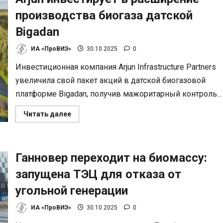
крупной
солнечной
производства биогаза датской
электростанции
Bigadan
ИА «ПроВИЭ»
30.10.2025
0
Инвестиционная компания Arjun Infrastructure Partners
увеличила свой пакет акций в датской биогазовой
платформе Bigadan, получив мажоритарный контроль...
Прочитать
Читать далее
больше
о
Arjun
инвестирует
в
Ганновер переходит на биомассу:
расширение
производства
биогаза
запущена ТЭЦ для отказа от
датской
Bigadan
угольной генерации
ИА «ПроВИЭ»
30.10.2025
0