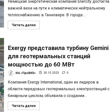
Немецкая энергетическая компания Enercity достигла
важной вехи на пути к климатически нейтральному
теплоснабжению в Ганновере. В городе...
Прочитать
Читать далее
больше
о
Ганновер
переходит
на
биомассу:
Exergy представила турбину Gemini
запущена
ТЭЦ
для геотермальных станций
для
отказа
мощностью до 60 МВт
от
угольной
генерации
ИА «ПроВИЭ»
30.10.2025
0
Компания Exergy International, один из лидеров в
области передовых геотермальных электростанций с
бинарным циклом, объявила о создании...
Прочитать
Читать далее
больше