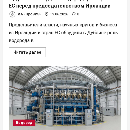
ЕС перед председательством Ирландии
ИА «ПроВИЭ»
19.06.2026
0
Представители власти, научных кругов и бизнеса
из Ирландии и стран ЕС обсудили в Дублине роль
водорода в...
Прочитать
Читать далее
больше
о
В
Дублине
обсудили
водородную
стратегию
ЕС
перед
председательством
Ирландии
Водород