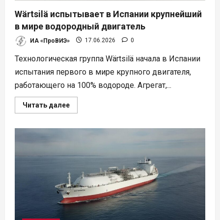
Wärtsilä испытывает в Испании крупнейший
в мире водородный двигатель
ИА «ПроВИЭ»
17.06.2026
0
Технологическая группа Wärtsilä начала в Испании
испытания первого в мире крупного двигателя,
работающего на 100% водороде. Агрегат,...
Прочитать
Читать далее
больше
о
Wärtsilä
испытывает
в
Испании
крупнейший
в
мире
водородный
двигатель