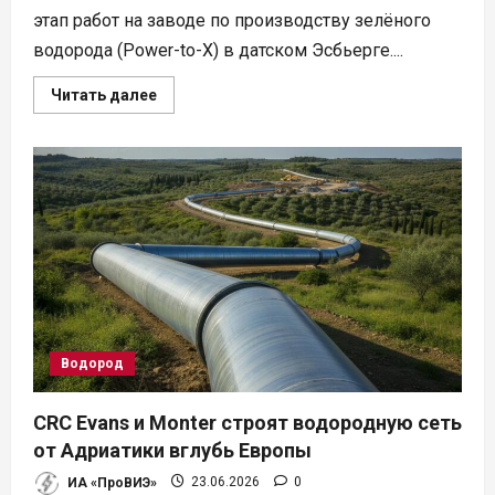
этап работ на заводе по производству зелёного
водорода (Power-to-X) в датском Эсбьерге....
Прочитать
Читать далее
больше
о
Plug
Power
запустила
электролизер
на
новом
водородном
заводе
в
Дании
Водород
CRC Evans и Monter строят водородную сеть
от Адриатики вглубь Европы
ИА «ПроВИЭ»
23.06.2026
0