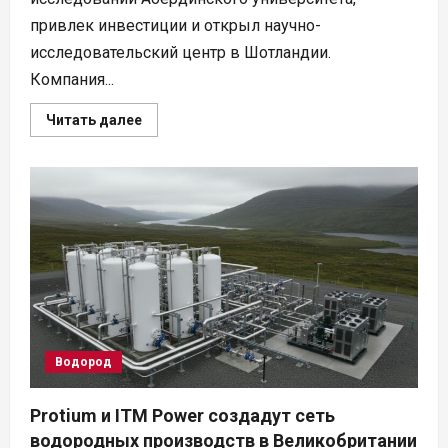
привлек инвестиции и открыл научно-
исследовательский центр в Шотландии.
Компания...
Прочитать
Читать далее
больше
о
В
Шотландии
разработали
технологию
получения
водорода
напрямую
из
морской
воды
Водород
Protium и ITM Power создадут сеть
водородных производств в Великобритании