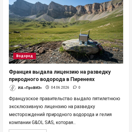
и
European
Energy
построят
водородный
завод
в
Дании
для
рынка
ФРГ
Водород
Франция выдала лицензию на разведку
природного водорода в Пиренеях
ИА «ПроВИЭ»
04.06.2026
0
Французское правительство выдало пятилетнюю
эксклюзивную лицензию на разведку
месторождений природного водорода и гелия
компании G&OL SAS, которая...