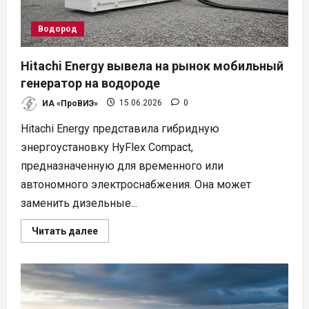
Водород
Hitachi Energy вывела на рынок мобильный
генератор на водороде
ИА «ПроВИЭ»
15.06.2026
0
Hitachi Energy представила гибридную
энергоустановку HyFlex Compact,
предназначенную для временного или
автономного электроснабжения. Она может
заменить дизельные...
Прочитать
Читать далее
больше
о
Hitachi
Energy
вывела
на
рынок
мобильный