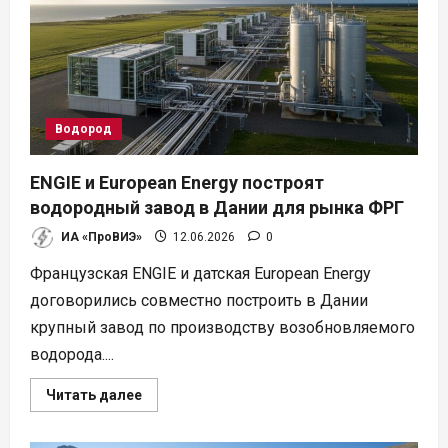
генератор
на
водороде
Водород
ENGIE и European Energy построят
водородный завод в Дании для рынка ФРГ
ИА «ПроВИЭ»
12.06.2026
0
Французская ENGIE и датская European Energy
договорились совместно построить в Дании
крупный завод по производству возобновляемого
водорода....
Прочитать
Читать далее
больше
о
ENGIE