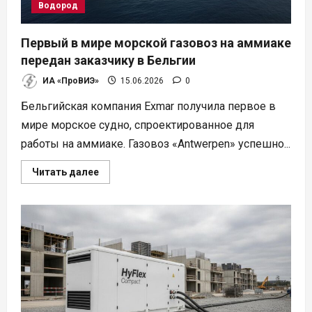
Водород
Первый в мире морской газовоз на аммиаке
передан заказчику в Бельгии
ИА «ПроВИЭ»
15.06.2026
0
Бельгийская компания Exmar получила первое в
мире морское судно, спроектированное для
работы на аммиаке. Газовоз «Antwerpen» успешно...
Прочитать
Читать далее
больше
о
Первый
в
мире
морской
газовоз
на
аммиаке
передан
заказчику
в
Бельгии