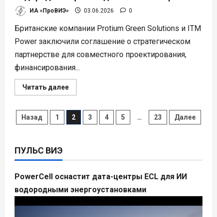
ИА «ПроВИЭ»
03.06.2026
0
Британские компании Protium Green Solutions и ITM
Power заключили соглашение о стратегическом
партнерстве для совместного проектирования,
финансирования...
Прочитать
Читать далее
больше
о
Protium
и
Пагинация
Назад
1
2
3
4
5
…
23
Далее
ITM
Power
создадут
записей
сеть
водородных
ПУЛЬС ВИЭ
производств
в
Великобритании
PowerCell оснастит дата-центры ECL для ИИ
водородными энергоустановками