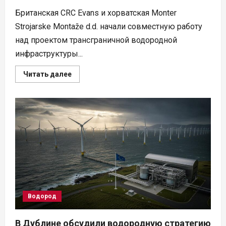
Британская CRC Evans и хорватская Monter
Strojarske Montaže d.d. начали совместную работу
над проектом трансграничной водородной
инфраструктуры...
Прочитать
Читать далее
больше
о
CRC
Evans
и
Monter
строят
водородную
сеть
от
Адриатики
вглубь
Европы
Водород
В Дублине обсудили водородную стратегию