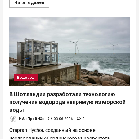
Прочитать
Читать далее
больше
о
Франция
выдала
лицензию
на
разведку
природного
водорода
в
Пиренеях
Водород
В Шотландии разработали технологию
получения водорода напрямую из морской
воды
ИА «ПроВИЭ»
03.06.2026
0
Стартап Hychor, созданный на основе
исследований Абердинского университета,