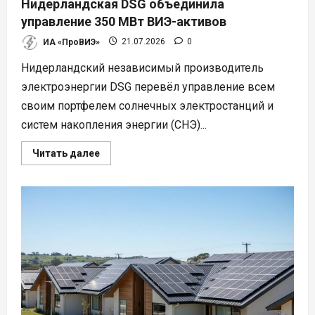
Нидерландская DSG объединила
управление 350 МВт ВИЭ-активов
ИА «ПроВИЭ»
21.07.2026
0
Нидерландский независимый производитель
электроэнергии DSG перевёл управление всем
своим портфелем солнечных электростанций и
систем накопления энергии (СНЭ)...
Прочитать
Читать далее
больше
о
Нидерландская
DSG
объединила
управление
350
МВт
ВИЭ-
активов