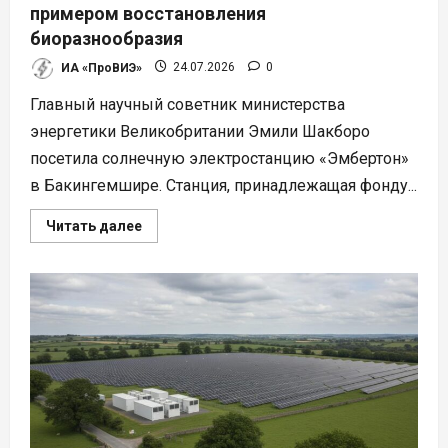
примером восстановления
биоразнообразия
ИА «ПроВИЭ»
24.07.2026
0
Главный научный советник министерства
энергетики Великобритании Эмили Шакборо
посетила солнечную электростанцию «Эмбертон»
в Бакингемшире. Станция, принадлежащая фонду...
Прочитать
Читать далее
больше
о
Солнечная
ферма
в
Британии
стала
примером
восстановления
биоразнообразия