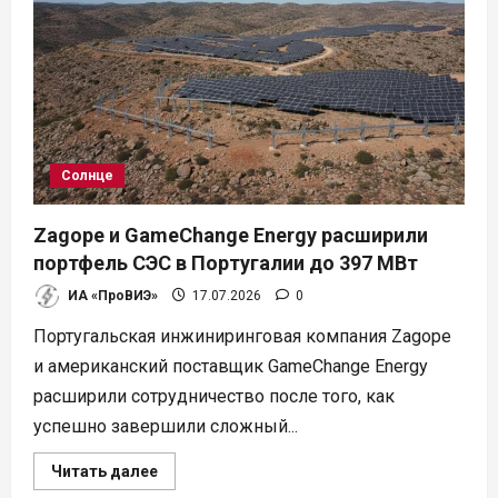
цена
и
трансграничные
выгоды
Солнце
Zagope и GameChange Energy расширили
портфель СЭС в Португалии до 397 МВт
ИА «ПроВИЭ»
17.07.2026
0
Португальская инжиниринговая компания Zagope
и американский поставщик GameChange Energy
расширили сотрудничество после того, как
успешно завершили сложный...
Прочитать
Читать далее
больше