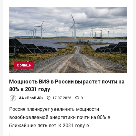
о
Zagope
и
GameChange
Energy
расширили
портфель
СЭС
в
Португалии
до
397
МВт
Солнце
Мощность ВИЭ в России вырастет почти на
80% к 2031 году
ИА «ПроВИЭ»
17.07.2026
0
Россия планирует увеличить мощности
возобновляемой энергетики почти на 80% в
ближайшие пять лет. К 2031 году в...