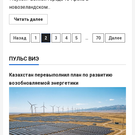
новозеландском...
Прочитать
Читать далее
больше
о
В
Новой
Пагинация
Назад
1
2
3
4
5
…
70
Далее
Зеландии
завершили
ключевой
записей
этап
строительства
ПУЛЬС ВИЭ
крупнейшей
СЭС
Казахстан перевыполнил план по развитию
возобновляемой энергетики