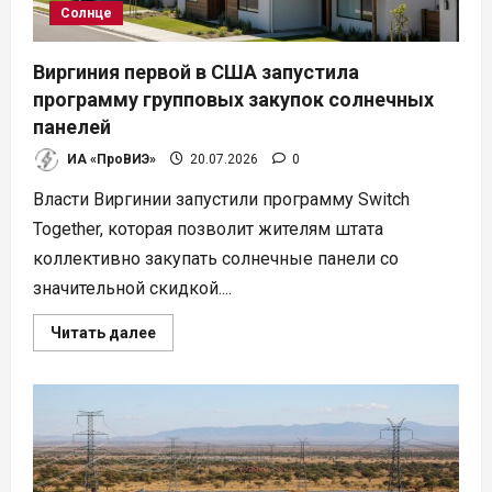
Солнце
Виргиния первой в США запустила
программу групповых закупок солнечных
панелей
ИА «ПроВИЭ»
20.07.2026
0
Власти Виргинии запустили программу Switch
Together, которая позволит жителям штата
коллективно закупать солнечные панели со
значительной скидкой....
Прочитать
Читать далее
больше
о
Виргиния
первой
в
США
запустила
программу
групповых
закупок