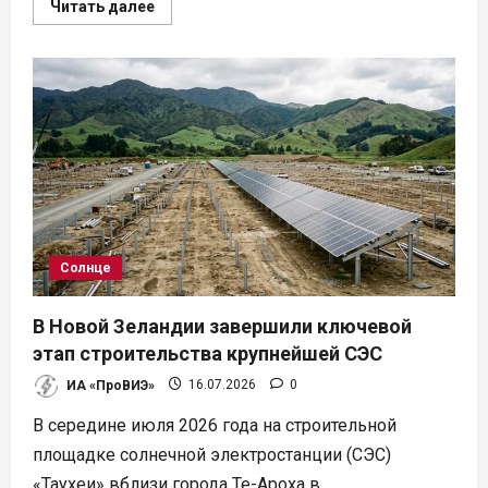
Прочитать
Читать далее
больше
о
Мощность
ВИЭ
в
России
вырастет
почти
на
80%
к
2031
году
Солнце
В Новой Зеландии завершили ключевой
этап строительства крупнейшей СЭС
ИА «ПроВИЭ»
16.07.2026
0
В середине июля 2026 года на строительной
площадке солнечной электростанции (СЭС)
«Таухеи» вблизи города Те-Ароха в