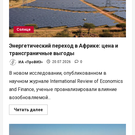
солнечных
панелей
Солнце
Энергетический переход в Африке: цена и
трансграничные выгоды
ИА «ПроВИЭ»
20.07.2026
0
В новом исследовании, опубликованном в
научном журнале International Review of Economics
and Finance, ученые проанализировали влияние
возобновляемой...
Прочитать
Читать далее
больше
о
Энергетический
переход
в
Африке: