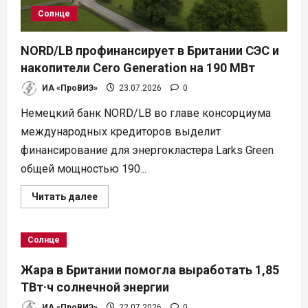
Солнце
NORD/LB профинансирует в Британии СЭС и
накопители Cero Generation на 190 МВт
ИА «ПроВИЭ»
23.07.2026
0
Немецкий банк NORD/LB во главе консорциума
международных кредиторов выделит
финансирование для энергокластера Larks Green
общей мощностью 190...
Прочитать
Читать далее
больше
о
NORD/LB
профинансирует
Солнце
в
Британии
СЭС
Жара в Британии помогла выработать 1,85
и
накопители
ТВт·ч солнечной энергии
Cero
Generation
ИА «ПроВИЭ»
22.07.2026
0