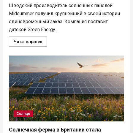
Шведский производитель солнечных панелей
Midsummer получил крупнейший в своей истории
единовременный заказ. Компания поставит
датской Green Energy...
Прочитать
Читать далее
больше
о
Midsummer
получила
крупнейший
заказ
на
легкие
солнечные
панели
Солнце
Солнечная ферма в Британии стала