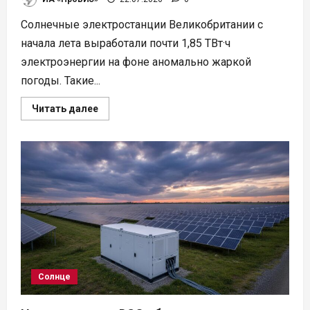
на
190
МВт
Солнечные электростанции Великобритании с
начала лета выработали почти 1,85 ТВт·ч
электроэнергии на фоне аномально жаркой
погоды. Такие...
Прочитать
Читать далее
больше
о
Жара
в
Британии
помогла
выработать
1,85
ТВт·ч
солнечной
энергии
Солнце