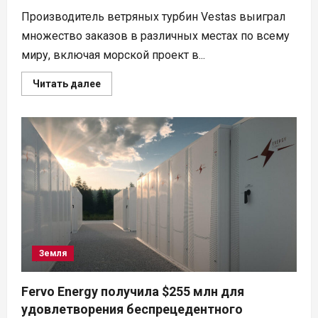
Производитель ветряных турбин Vestas выиграл
множество заказов в различных местах по всему
миру, включая морской проект в...
Прочитать
Читать далее
больше
о
В
конце
2024
года
компания
Vestas
выиграла
несколько
заказов
Земля
Fervo Energy получила $255 млн для
удовлетворения беспрецедентного