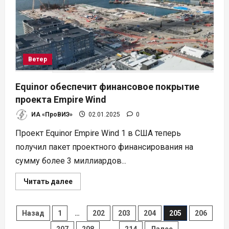
для
сохранения
биоразнообразия
Ветер
Equinor обеспечит финансовое покрытие
проекта Empire Wind
ИА «ПроВИЭ»
02.01.2025
0
Проект Equinor Empire Wind 1 в США теперь
получил пакет проектного финансирования на
сумму более 3 миллиардов...
Прочитать
Читать далее
больше
о
Equinor
обеспечит
Пагинация
Назад
1
…
202
203
204
205
206
финансовое
покрытие
207
208
…
214
Далее