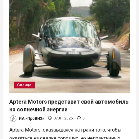
запускает
вторую
версию
своего
приложения
для
морских
ВЭС
Солнце
Aptera Motors представит свой автомобиль
на солнечной энергии
ИА «ПроВИЭ»
07.01.2025
0
Aptera Motors, оказавшаяся на грани того, чтобы
оказаться на свалке хороших, но непрактичных