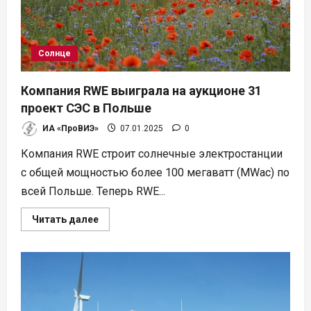
Солнце
Компания RWE выиграла на аукционе 31
проект СЭС в Польше
ИА «ПроВИЭ»
07.01.2025
0
Компания RWE строит солнечные электростанции
с общей мощностью более 100 мегаватт (MWac) по
всей Польше. Теперь RWE...
Прочитать
Читать далее
больше
о
Компания
RWE
выиграла
на
аукционе
31
проект