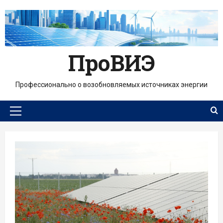
Перейти
к
содержимому
ПроВИЭ
Профессионально о возобновляемых источниках энергии
Основное
меню