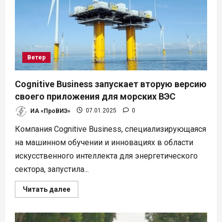
СЭС
в
Польше
Ветер
Cognitive Business запускает вторую версию
своего приложения для морских ВЭС
ИА «ПроВИЭ»
07.01.2025
0
Компания Cognitive Business, специализирующаяся
на машинном обучении и инновациях в области
искусственного интеллекта для энергетического
сектора, запустила...
Прочитать
Читать далее
больше
о
Cognitive
Business