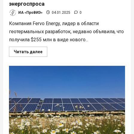
энергоспроса
ИА «ПроВИЭ»
04.01.2025
0
Компания Fervo Energy, лидер в области
геотермальных разработок, недавно объявила, что
получила $255 млн в виде нового...
Прочитать
Читать далее
больше
о
Fervo
Energy
получила
$255
млн
для
удовлетворения
беспрецедентного
энергоспроса