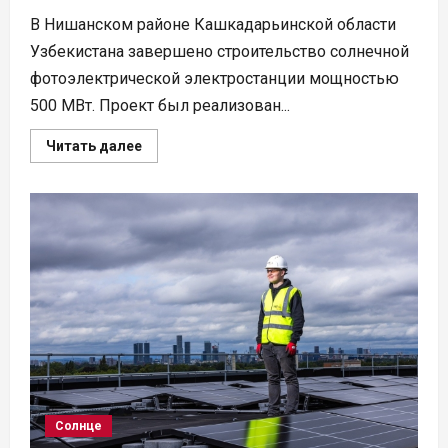
В Нишанском районе Кашкадарьинской области
Узбекистана завершено строительство солнечной
фотоэлектрической электростанции мощностью
500 МВт. Проект был реализован...
Прочитать
Читать далее
больше
о
В
Узбекистане
завершено
строительство
СЭС
мощностью
500
МВт
Солнце