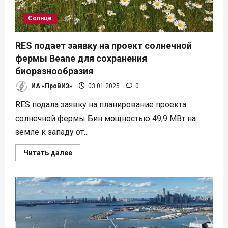
Солнце
RES подает заявку на проект солнечной
фермы Beane для сохранения
биоразнообразия
ИА «ПроВИЭ»
03.01.2025
0
RES подала заявку на планирование проекта
солнечной фермы Бин мощностью 49,9 МВт на
земле к западу от...
Прочитать
Читать далее
больше
о
RES
подает
заявку
на
проект
солнечной
фермы
Beane