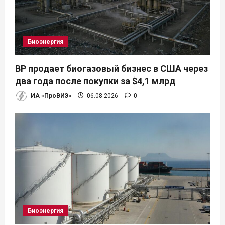
з
а
Биоэнергия
п
BP продает биогазовый бизнес в США через
и
два года после покупки за $4,1 млрд
ИА «ПроВИЭ»
06.08.2026
0
с
я
м
Биоэнергия