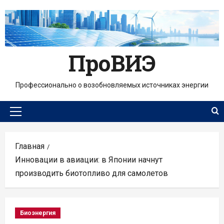
Перейти
к
содержимому
ПроВИЭ
Профессионально о возобновляемых источниках энергии
Основное
меню
Главная
Инновации в авиации: в Японии начнут
производить биотопливо для самолетов
Биоэнергия