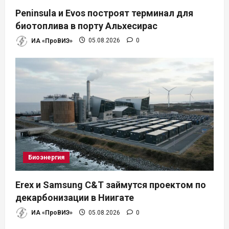
Peninsula и Evos построят терминал для
биотоплива в порту Альхесирас
ИА «ПроВИЭ»
05.08.2026
0
Биоэнергия
Erex и Samsung C&T займутся проектом по
декарбонизации в Ниигате
ИА «ПроВИЭ»
05.08.2026
0