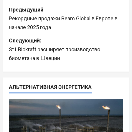
Н
Предыдущий
а
Рекордные продажи Beam Global в Европе в
начале 2025 года
в
Следующий:
и
St1 Biokraft расширяет производство
г
биометана в Швеции
а
ц
АЛЬТЕРНАТИВНАЯ ЭНЕРГЕТИКА
и
я
п
о