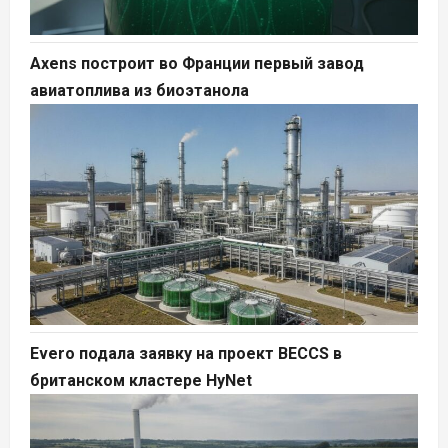
Axens построит во Франции первый завод
авиатоплива из биоэтанола
Evero подала заявку на проект BECCS в
британском кластере HyNet