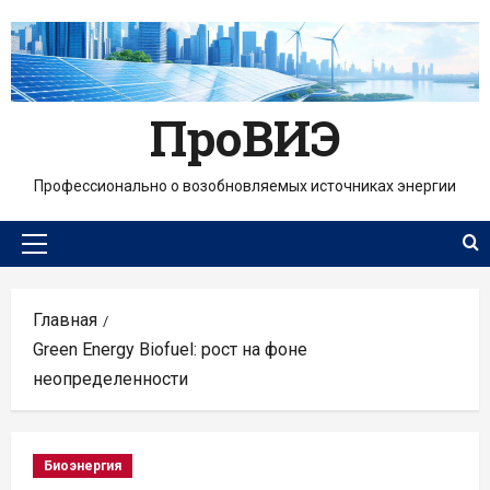
Перейти
к
содержимому
ПроВИЭ
Профессионально о возобновляемых источниках энергии
Основное
меню
Главная
Green Energy Biofuel: рост на фоне
неопределенности
Биоэнергия