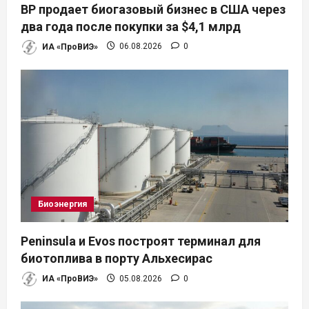
BP продает биогазовый бизнес в США через
и
два года после покупки за $4,1 млрд
ИА «ПроВИЭ»
06.08.2026
0
с
я
м
Биоэнергия
Peninsula и Evos построят терминал для
биотоплива в порту Альхесирас
ИА «ПроВИЭ»
05.08.2026
0