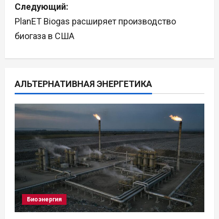
Следующий:
и
PlanET Biogas расширяет производство
г
биогаза в США
а
ц
АЛЬТЕРНАТИВНАЯ ЭНЕРГЕТИКА
и
я
п
о
з
а
Биоэнергия
п