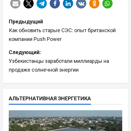
Н
Предыдущий
а
Как обновить старые СЭС: опыт британской
компании Push Power
в
Следующий:
и
Узбекистанцы заработали миллиарды на
г
продаже солнечной энергии
а
ц
АЛЬТЕРНАТИВНАЯ ЭНЕРГЕТИКА
и
я
п