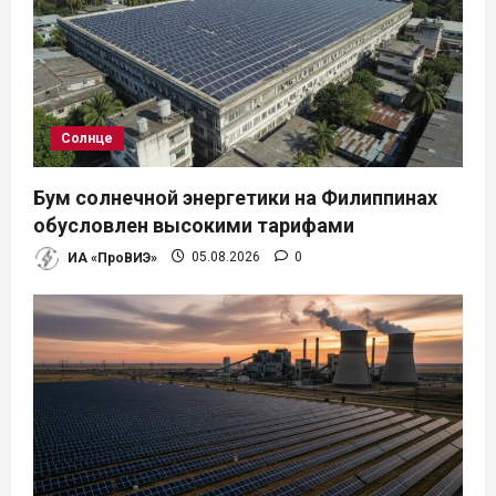
о
з
а
Солнце
п
Бум солнечной энергетики на Филиппинах
и
обусловлен высокими тарифами
ИА «ПроВИЭ»
05.08.2026
0
с
я
м