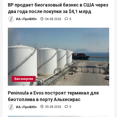
BP продает биогазовый бизнес в США через
два года после покупки за $4,1 млрд
ИА «ПроВИЭ»
06.08.2026
0
Биоэнергия
Peninsula и Evos построят терминал для
биотоплива в порту Альхесирас
ИА «ПроВИЭ»
05.08.2026
0