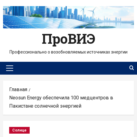
Перейти
к
содержимому
ПроВИЭ
Профессионально о возобновляемых источниках энергии
Основное
меню
Главная
Neosun Energy обеспечила 100 медцентров в
Пакистане солнечной энергией
Солнце