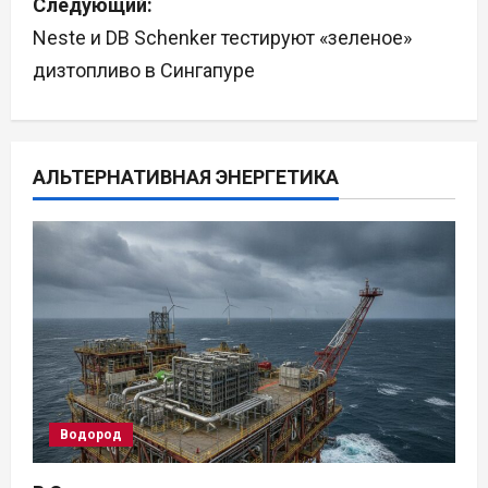
Следующий:
и
Neste и DB Schenker тестируют «зеленое»
г
дизтопливо в Сингапуре
а
ц
АЛЬТЕРНАТИВНАЯ ЭНЕРГЕТИКА
и
я
п
о
з
а
Водород
п