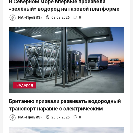
В Северном море впервые произвели
и
«зелёный» водород на газовой платформе
ИА «ПроВИЭ»
03.08.2026
0
с
я
м
Водород
Британию призвали развивать водородный
транспорт наравне с электрическим
ИА «ПроВИЭ»
28.07.2026
0