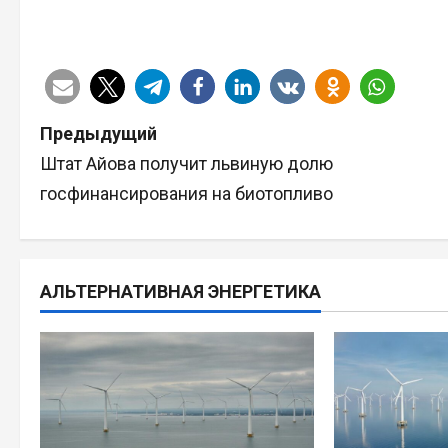
Н
Предыдущий
Штат Айова получит львиную долю
а
госфинансирования на биотопливо
в
и
АЛЬТЕРНАТИВНАЯ ЭНЕРГЕТИКА
г
а
ц
и