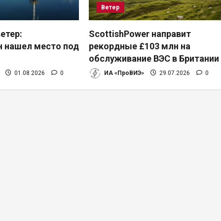
Ветер
етер:
ScottishPower направит
 нашел место под
рекордные £103 млн на
обслуживание ВЭС в Британии
01.08.2026
0
ИА «ПроВИЭ»
29.07.2026
0