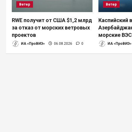
Ветер
Ветер
я
п
RWE получит от США $1,2 млрд
Каспийский в
за отказ от морских ветровых
Азербайджан
о
проектов
морские ВЭС
з
ИА «ПроВИЭ»
06.08.2026
0
ИА «ПроВИЭ»
а
п
и
с
я
м