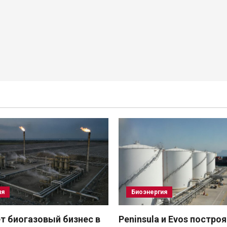
ия
Биоэнергия
т биогазовый бизнес в
Peninsula и Evos постро