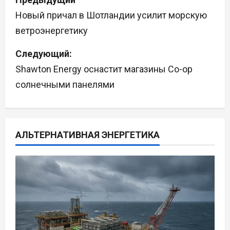
а
Новый причал в Шотландии усилит морскую
ветроэнергетику
в
Следующий:
и
Shawton Energy оснастит магазины Co-op
г
солнечными панелями
а
ц
АЛЬТЕРНАТИВНАЯ ЭНЕРГЕТИКА
и
я
п
о