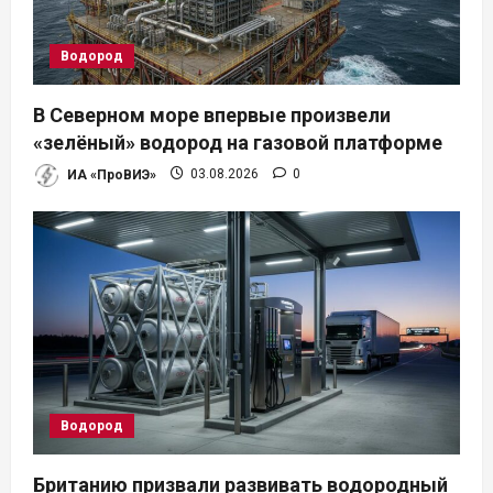
з
а
Водород
п
В Северном море впервые произвели
и
«зелёный» водород на газовой платформе
ИА «ПроВИЭ»
03.08.2026
0
с
я
м
Водород
Британию призвали развивать водородный