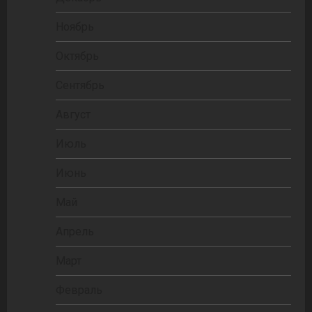
Ноябрь
Октябрь
Сентябрь
Август
Июль
Июнь
Май
Апрель
Март
Февраль