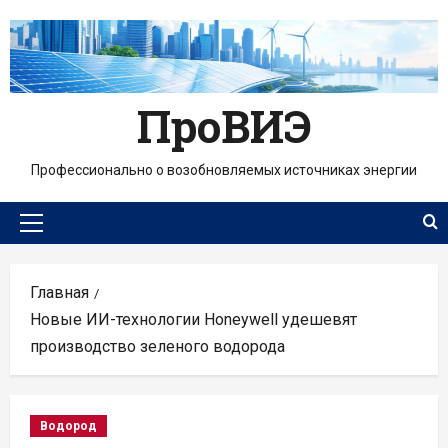
Перейти
к
содержимому
ПроВИЭ
Профессионально о возобновляемых источниках энергии
Основное
меню
Главная
Новые ИИ-технологии Honeywell удешевят
производство зеленого водорода
Водород