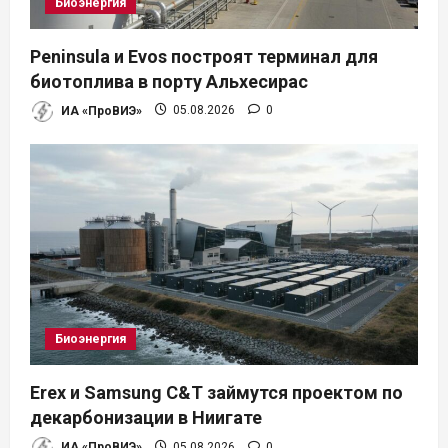
Биоэнергия
Peninsula и Evos построят терминал для
биотоплива в порту Альхесирас
ИА «ПроВИЭ»
05.08.2026
0
Биоэнергия
Erex и Samsung C&T займутся проектом по
декарбонизации в Ниигате
ИА «ПроВИЭ»
05.08.2026
0