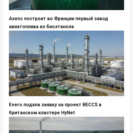
Axens построит во Франции первый завод
авиатоплива из биоэтанола
Evero подала заявку на проект BECCS в
британском кластере HyNet