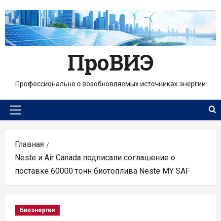
Перейти
к
содержимому
ПроВИЭ
Профессионально о возобновляемых источниках энергии
Основное
меню
Главная
Neste и Air Canada подписали соглашение о
поставке 60000 тонн биотоплива Neste MY SAF
Биоэнергия