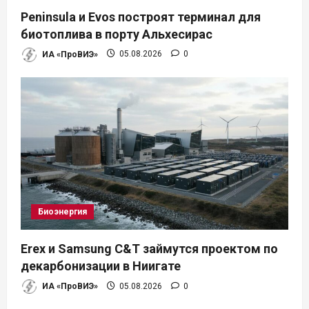
Peninsula и Evos построят терминал для
биотоплива в порту Альхесирас
ИА «ПроВИЭ»
05.08.2026
0
Биоэнергия
Erex и Samsung C&T займутся проектом по
декарбонизации в Ниигате
ИА «ПроВИЭ»
05.08.2026
0