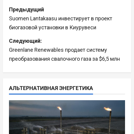
Н
Предыдущий
а
Suomen Lantakaasu инвестирует в проект
биогазовой установки в Киурувеси
в
Следующий:
и
Greenlane Renewables продает систему
г
преобразования свалочного газа за $6,5 млн
а
ц
АЛЬТЕРНАТИВНАЯ ЭНЕРГЕТИКА
и
я
п
о