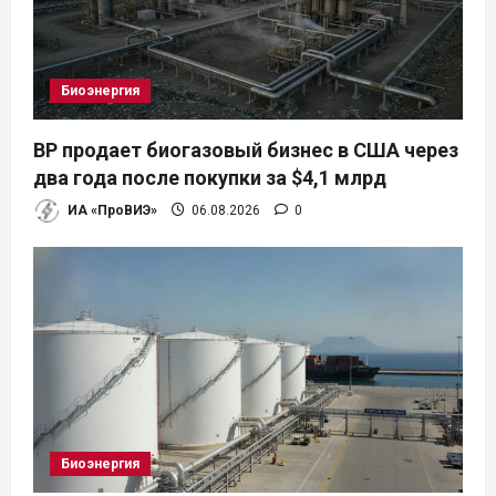
з
а
Биоэнергия
п
BP продает биогазовый бизнес в США через
и
два года после покупки за $4,1 млрд
ИА «ПроВИЭ»
06.08.2026
0
с
я
м
Биоэнергия