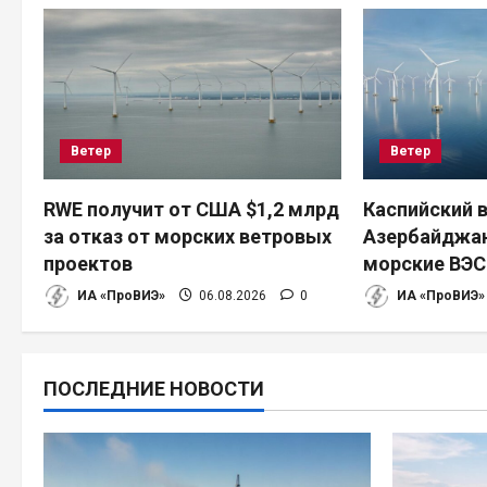
ц
и
я
Ветер
Ветер
п
RWE получит от США $1,2 млрд
Каспийский в
о
за отказ от морских ветровых
Азербайджан
з
проектов
морские ВЭС
ИА «ПроВИЭ»
06.08.2026
0
ИА «ПроВИЭ»
а
п
ПОСЛЕДНИЕ НОВОСТИ
и
с