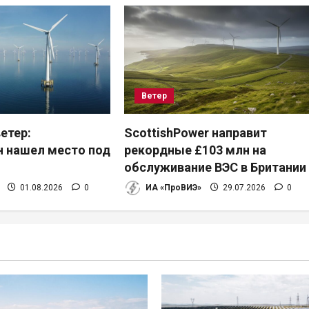
Ветер
етер:
ScottishPower направит
 нашел место под
рекордные £103 млн на
обслуживание ВЭС в Британии
01.08.2026
0
ИА «ПроВИЭ»
29.07.2026
0