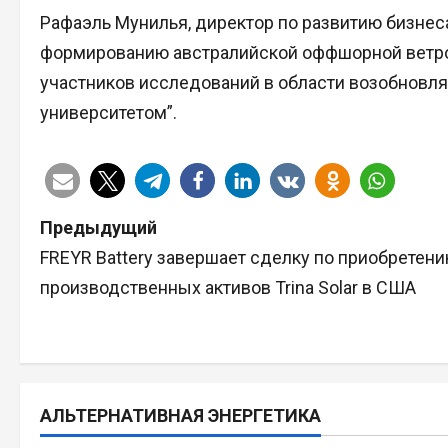
Рафаэль Мунилья, директор по развитию бизнеса
формированию австралийской оффшорной ветро
участников исследований в области возобновл
университетом”.
Н
Предыдущий
FREYR Battery завершает сделку по приобретен
а
производственных активов Trina Solar в США
в
и
г
АЛЬТЕРНАТИВНАЯ ЭНЕРГЕТИКА
а