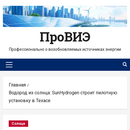
Перейти
к
содержимому
ПроВИЭ
Профессионально о возобновляемых источниках энергии
Основное
меню
Главная
Водород из солнца: SunHydrogen строит пилотную
установку в Техасе
Солнце