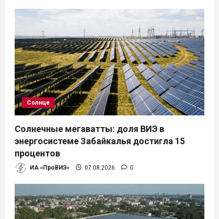
с
я
м
Солнце
Солнечные мегаватты: доля ВИЭ в
энергосистеме Забайкалья достигла 15
процентов
ИА «ПроВИЭ»
07.08.2026
0