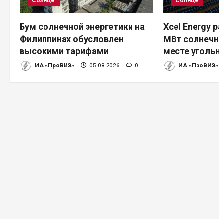
Солнце
Солнце
я
п
Бум солнечной энергетики на
Xcel Energy 
Филиппинах обусловлен
МВт солнечн
о
высокими тарифами
месте уголь
з
ИА «ПроВИЭ»
05.08.2026
0
ИА «ПроВИЭ»
а
п
и
с
я
м