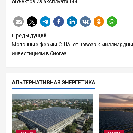
объектов из эксплуатации.
Н
Предыдущий
Молочные фермы США: от навоза к миллиардн
а
инвестициям в биогаз
в
и
АЛЬТЕРНАТИВНАЯ ЭНЕРГЕТИКА
г
а
ц
и