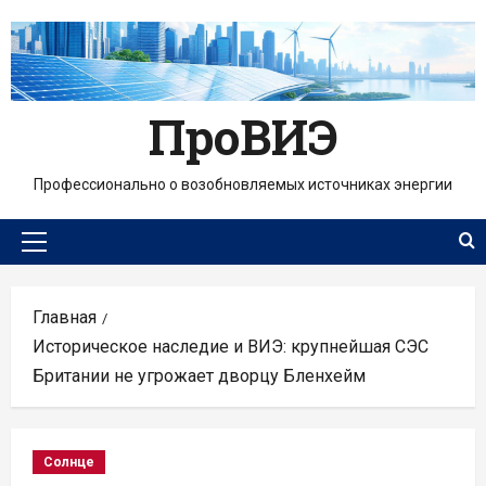
Перейти
к
содержимому
ПроВИЭ
Профессионально о возобновляемых источниках энергии
Основное
меню
Главная
Историческое наследие и ВИЭ: крупнейшая СЭС
Британии не угрожает дворцу Бленхейм
Солнце