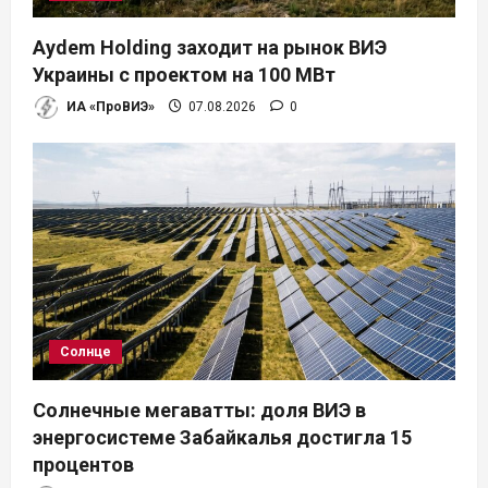
п
Aydem Holding заходит на рынок ВИЭ
и
Украины с проектом на 100 МВт
ИА «ПроВИЭ»
07.08.2026
0
с
я
м
Солнце
Солнечные мегаватты: доля ВИЭ в
энергосистеме Забайкалья достигла 15
процентов