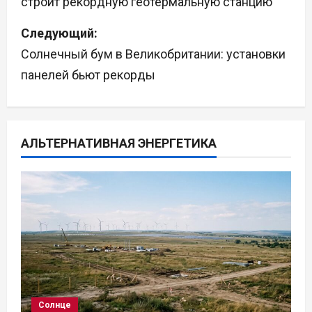
строит рекордную геотермальную станцию
в
Следующий:
и
Солнечный бум в Великобритании: установки
г
панелей бьют рекорды
а
ц
АЛЬТЕРНАТИВНАЯ ЭНЕРГЕТИКА
и
я
п
о
з
а
Солнце