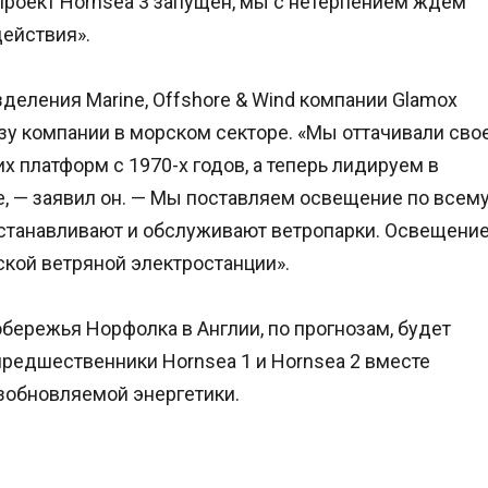
а проект Hornsea 3 запущен, мы с нетерпением ждем
ействия».
деления Marine, Offshore & Wind компании Glamox
у компании в морском секторе. «Мы оттачивали сво
 платформ с 1970-х годов, а теперь лидируем в
, — заявил он. — Мы поставляем освещение по всем
 устанавливают и обслуживают ветропарки. Освещени
кой ветряной электростанции».
обережья Норфолка в Англии, по прогнозам, будет
предшественники Hornsea 1 и Hornsea 2 вместе
озобновляемой энергетики.