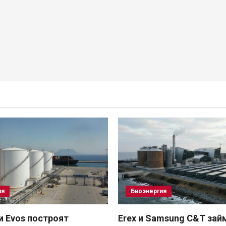
ия
Биоэнергия
 и Evos построят
Erex и Samsung C&T зай