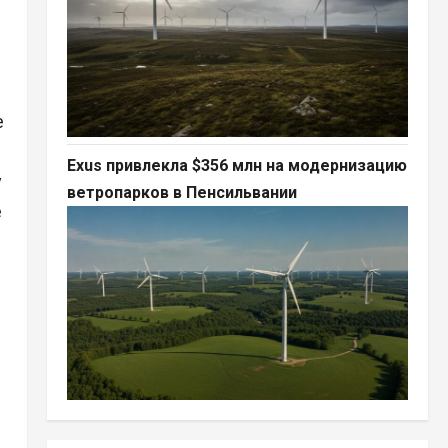
е
Exus привлекла $356 млн на модернизацию
у
ветропарков в Пенсильвании
е