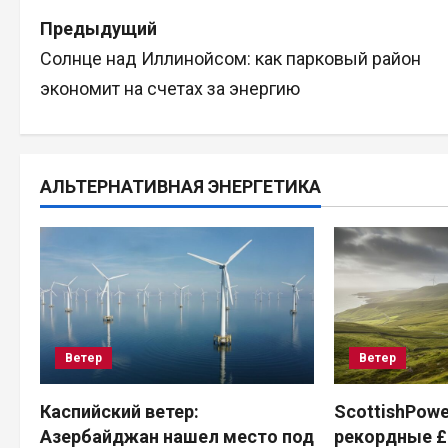
Н
Предыдущий
Солнце над Иллинойсом: как парковый район
а
экономит на счетах за энергию
в
и
АЛЬТЕРНАТИВНАЯ ЭНЕРГЕТИКА
г
а
ц
и
Ветер
Ветер
я
п
Каспийский ветер:
ScottishPowe
Азербайджан нашел место под
рекордные £