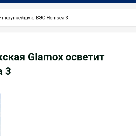
тит крупнейшую ВЭС Hornsea 3
жская Glamox осветит
 3