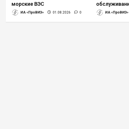
о
морские ВЭС
обслуживани
з
ИА «ПроВИЭ»
01.08.2026
0
ИА «ПроВИЭ»
а
п
и
с
я
м