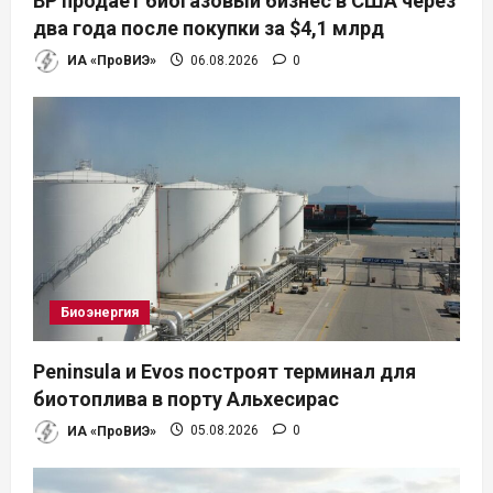
BP продает биогазовый бизнес в США через
и
два года после покупки за $4,1 млрд
ИА «ПроВИЭ»
06.08.2026
0
с
я
м
Биоэнергия
Peninsula и Evos построят терминал для
биотоплива в порту Альхесирас
ИА «ПроВИЭ»
05.08.2026
0