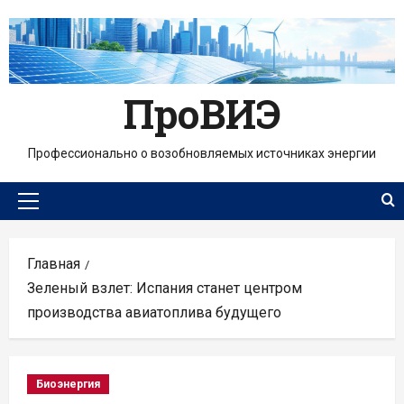
Перейти
к
содержимому
ПроВИЭ
Профессионально о возобновляемых источниках энергии
Основное
меню
Главная
Зеленый взлет: Испания станет центром
производства авиатоплива будущего
Биоэнергия