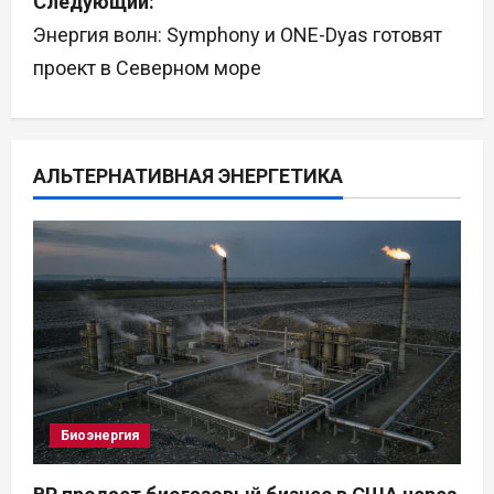
Следующий:
и
Энергия волн: Symphony и ONE-Dyas готовят
г
проект в Северном море
а
ц
АЛЬТЕРНАТИВНАЯ ЭНЕРГЕТИКА
и
я
п
о
з
а
Биоэнергия
п