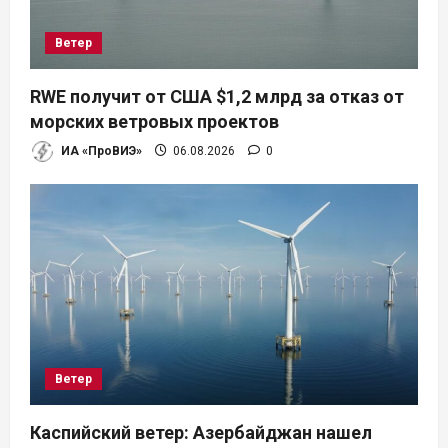
а
Ветер
п
RWE получит от США $1,2 млрд за отказ от
и
морских ветровых проектов
ИА «ПроВИЭ»
06.08.2026
0
с
я
м
Ветер
Каспийский ветер: Азербайджан нашел