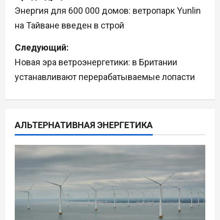
а
Энергия для 600 000 домов: ветропарк Yunlin
на Тайване введен в строй
в
Следующий:
и
Новая эра ветроэнергетики: в Британии
г
устанавливают перерабатываемые лопасти
а
ц
АЛЬТЕРНАТИВНАЯ ЭНЕРГЕТИКА
и
я
п
о
з