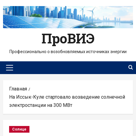
Перейти
к
содержимому
ПроВИЭ
Профессионально о возобновляемых источниках энергии
Основное
меню
Главная
На Иссык-Куле стартовало возведение солнечной
электростанции на 300 МВт
Солнце