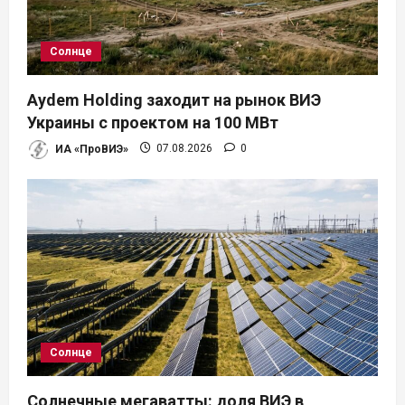
з
а
Солнце
п
Aydem Holding заходит на рынок ВИЭ
и
Украины с проектом на 100 МВт
ИА «ПроВИЭ»
07.08.2026
0
с
я
м
Солнце
Солнечные мегаватты: доля ВИЭ в