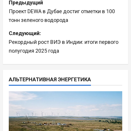
Предыдущий
а
Проект DEWA в Дубае достиг отметки в 100
тонн зеленого водорода
в
Следующий:
и
Рекордный рост ВИЭ в Индии: итоги первого
г
полугодия 2025 года
а
ц
АЛЬТЕРНАТИВНАЯ ЭНЕРГЕТИКА
и
я
п
о