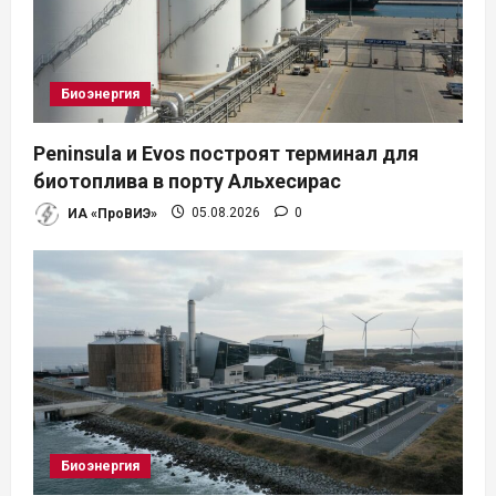
Биоэнергия
Peninsula и Evos построят терминал для
биотоплива в порту Альхесирас
ИА «ПроВИЭ»
05.08.2026
0
Биоэнергия