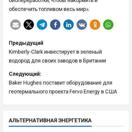
биопереработки, чтобы накормить и
обеспечить топливом весь мир».
Н
Предыдущий
а
Kimberly-Clark инвестирует в зеленый
водород для своих заводов в Британии
в
Следующий:
и
Baker Hughes поставит оборудование для
г
геотермального проекта Fervo Energy в США
а
ц
АЛЬТЕРНАТИВНАЯ ЭНЕРГЕТИКА
и