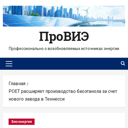
Перейти
к
содержимому
ПроВИЭ
Профессионально о возобновляемых источниках энергии
Основное
меню
Главная
POET расширяет производство биоэтанола за счет
нового завода в Теннесси
Биоэнергия