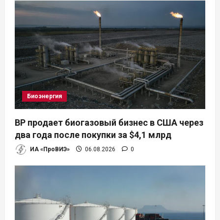
я
п
о
з
а
Биоэнергия
п
BP продает биогазовый бизнес в США через
и
два года после покупки за $4,1 млрд
ИА «ПроВИЭ»
06.08.2026
0
с
я
м