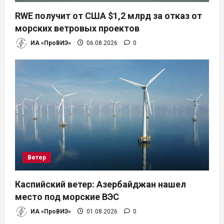
п
RWE получит от США $1,2 млрд за отказ от
и
морских ветровых проектов
ИА «ПроВИЭ»
06.08.2026
0
с
я
м
Ветер
Каспийский ветер: Азербайджан нашел
место под морские ВЭС
ИА «ПроВИЭ»
01.08.2026
0