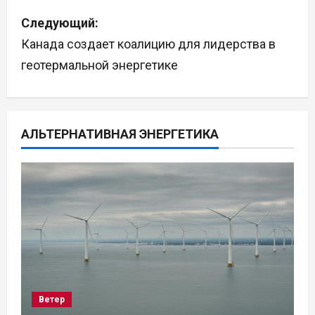
в
Следующий:
и
Канада создает коалицию для лидерства в
г
геотермальной энергетике
а
ц
АЛЬТЕРНАТИВНАЯ ЭНЕРГЕТИКА
и
я
п
о
з
а
Ветер