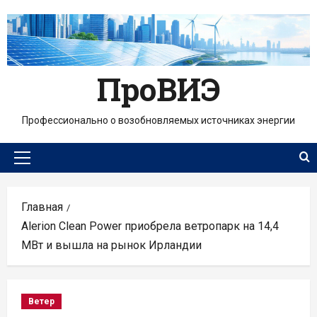
Перейти
к
содержимому
ПроВИЭ
Профессионально о возобновляемых источниках энергии
Основное
меню
Главная
Alerion Clean Power приобрела ветропарк на 14,4
МВт и вышла на рынок Ирландии
Ветер