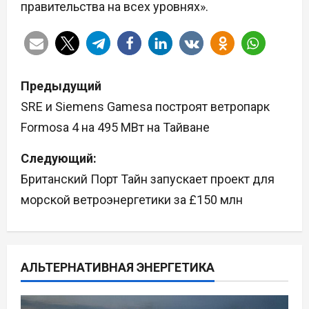
правительства на всех уровнях».
Н
Предыдущий
а
SRE и Siemens Gamesa построят ветропарк
Formosa 4 на 495 МВт на Тайване
в
Следующий:
и
Британский Порт Тайн запускает проект для
г
морской ветроэнергетики за £150 млн
а
ц
АЛЬТЕРНАТИВНАЯ ЭНЕРГЕТИКА
и