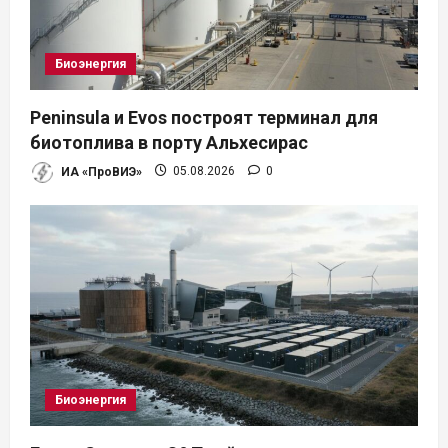
Биоэнергия
Peninsula и Evos построят терминал для
биотоплива в порту Альхесирас
ИА «ПроВИЭ»
05.08.2026
0
Биоэнергия