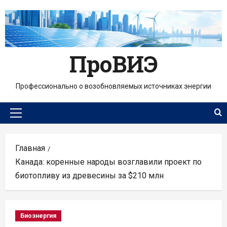
Перейти
к
содержимому
ПроВИЭ
Профессионально о возобновляемых источниках энергии
Основное
меню
Главная
Канада: коренные народы возглавили проект по
биотопливу из древесины за $210 млн
Биоэнергия