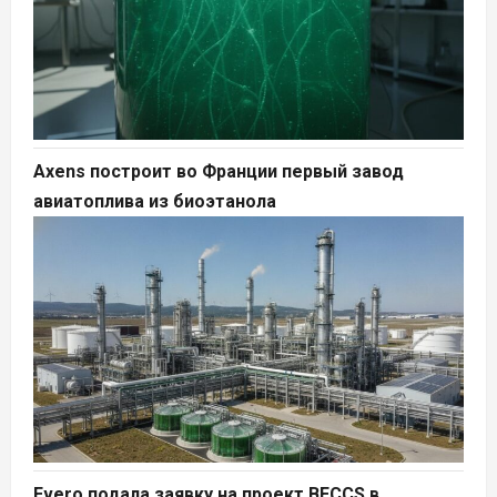
Axens построит во Франции первый завод
авиатоплива из биоэтанола
Evero подала заявку на проект BECCS в