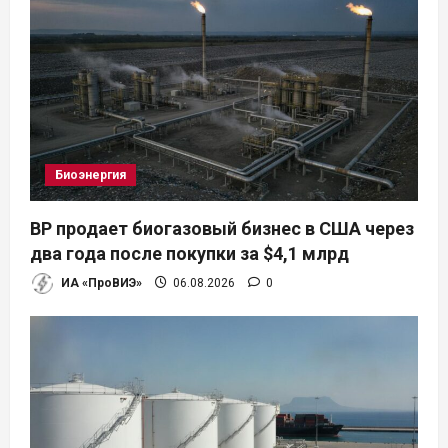
я
п
о
з
а
Биоэнергия
п
BP продает биогазовый бизнес в США через
и
два года после покупки за $4,1 млрд
ИА «ПроВИЭ»
06.08.2026
0
с
я
м