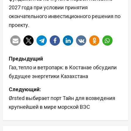
2027 года при условии принятия
окончательного инвестиционного решения по
проекту.
Н
Предыдущий
а
Газ, тепло и ветропарк: в Костанае обсудили
будущее энергетики Казахстана
в
Следующий:
и
Ørsted выбирает порт Тайн для возведения
г
крупнейшей в мире морской ВЭС
а
ц