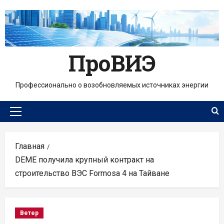
Перейти
к
содержимому
ПроВИЭ
Профессионально о возобновляемых источниках энергии
Основное
меню
Главная
DEME получила крупный контракт на
строительство ВЭС Formosa 4 на Тайване
Ветер