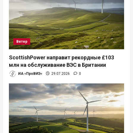
м
Ветер
ScottishPower направит рекордные £103
млн на обслуживание ВЭС в Британии
ИА «ПроВИЭ»
29.07.2026
0