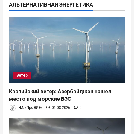
АЛЬТЕРНАТИВНАЯ ЭНЕРГЕТИКА
и
я
п
о
з
а
Ветер
п
Каспийский ветер: Азербайджан нашел
и
место под морские ВЭС
ИА «ПроВИЭ»
01.08.2026
0
с
я