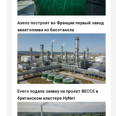
Axens построит во Франции первый завод
авиатоплива из биоэтанола
Evero подала заявку на проект BECCS в
британском кластере HyNet