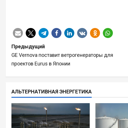
Н
Предыдущий
GE Vernova поставит ветрогенераторы для
а
проектов Eurus в Японии
в
и
АЛЬТЕРНАТИВНАЯ ЭНЕРГЕТИКА
г
а
ц