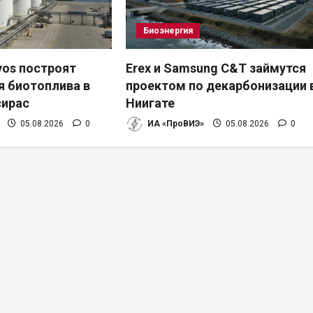
Биоэнергия
Evos построят
Erex и Samsung C&T займутся
я биотоплива в
проектом по декарбонизации 
сирас
Ниигате
05.08.2026
0
ИА «ПроВИЭ»
05.08.2026
0