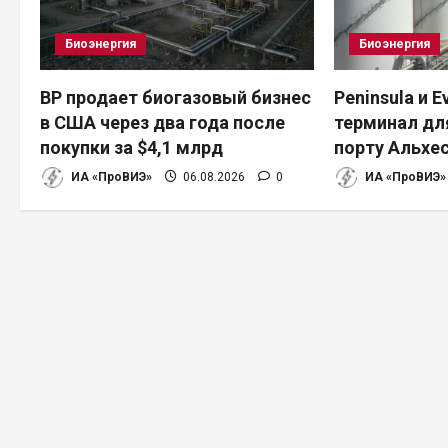
и
Биоэнергия
Биоэнергия
я
п
BP продает биогазовый бизнес
Peninsula и 
в США через два года после
терминал дл
о
покупки за $4,1 млрд
порту Альхе
з
ИА «ПроВИЭ»
06.08.2026
0
ИА «ПроВИЭ»
а
п
и
с
я
м