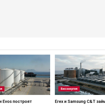
ия
Биоэнергия
 и Evos построят
Erex и Samsung C&T зай