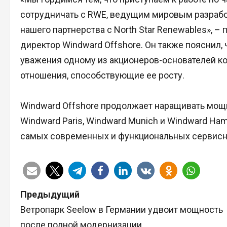
сотрудничать с RWE, ведущим мировым разработ
нашего партнерства с North Star Renewables», 
директор Windward Offshore. Он также пояснил, 
уважения одному из акционеров-основателей к
отношения, способствующие ее росту.
Windward Offshore продолжает наращивать мощн
Windward Paris, Windward Munich и Windward Ha
самых современных и функциональных сервисны
Н
Предыдущий
Ветропарк Seelow в Германии удвоит мощность
а
после полной модернизации