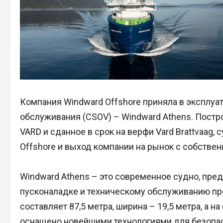
Компания Windward Offshore приняла в эксплуа
обслуживания (CSOV) – Windward Athens. Пост
VARD и сданное в срок на верфи Vard Brattvaag,
Offshore и выход компании на рынок с собств
Windward Athens – это современное судно, пре
пусконаладке и техническому обслуживанию про
составляет 87,5 метра, ширина – 19,5 метра, а н
оснащено новейшими технологиями для безопас