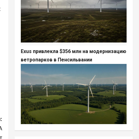
х
Exus привлекла $356 млн на модернизацию
ветропарков в Пенсильвании
:
А
т