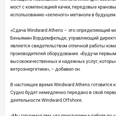
мост с компенсацией качки, передовые крановы
использованию «зеленого» метанола в будущем
«Сдача Windward Athens – это определяющий мо
Беньямин Вордемфельде, управляющий директор
является свидетельством отличной работы ком
производителей оборудования. «Будучи первым 
высококачественных и надежных услуг, которы
ветроэнергетики», – добавил он.
В настоящее время Windward Athens готовится 
Судно будет немедленно передано в свой первы
деятельности Windward Offshore.
«Мы гордимся тем, что приступаем к работе по ч