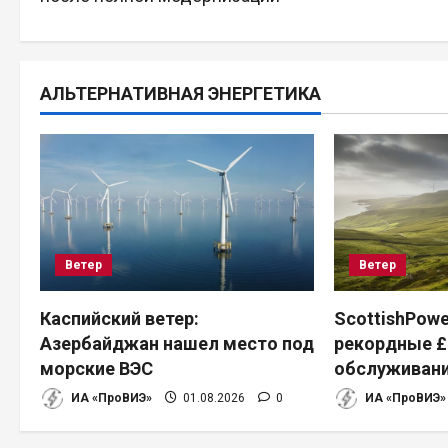
в
и
АЛЬТЕРНАТИВНАЯ ЭНЕРГЕТИКА
г
а
ц
и
Ветер
Ветер
я
п
Каспийский ветер:
ScottishPowe
Азербайджан нашел место под
рекордные £
о
морские ВЭС
обслуживани
з
ИА «ПроВИЭ»
01.08.2026
0
ИА «ПроВИЭ»
а