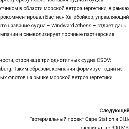
чиком в области морской ветроэнергетики, в рамка
– прокомментировал Бастиан Хагебойкер, управляющий
что название судна – Windward Athens – отдает дань
омпании и символизирует прочные партнерские
ости, строя еще три однотипных судна CSOV:
mburg. Таким образом, компания формирует один из
х флотов на рынке морской ветроэнергетики.
Следующий
Геотермальный проект Cape Station в СШ
расширят до 300 МВ