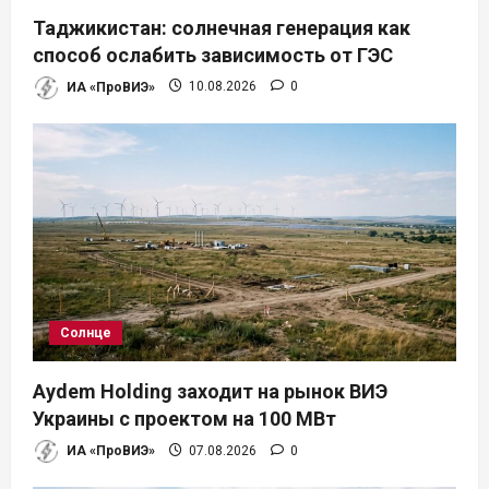
п
Таджикистан: солнечная генерация как
и
способ ослабить зависимость от ГЭС
ИА «ПроВИЭ»
10.08.2026
0
с
я
м
Солнце
Aydem Holding заходит на рынок ВИЭ
Украины с проектом на 100 МВт
ИА «ПроВИЭ»
07.08.2026
0