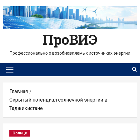
Перейти
к
содержимому
ПроВИЭ
Профессионально о возобновляемых источниках энергии
Основное
меню
Главная
Скрытый потенциал солнечной энергии в
Таджикистане
Солнце