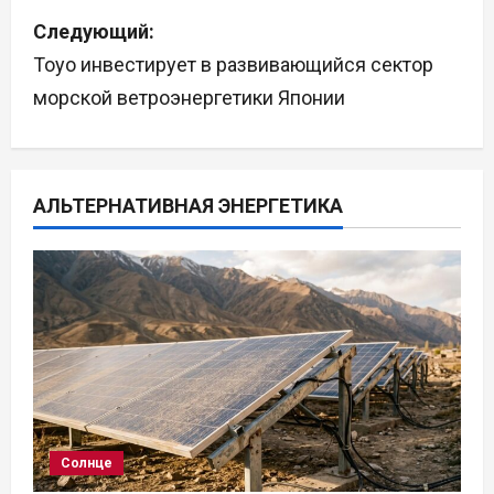
Следующий:
и
Toyo инвестирует в развивающийся сектор
г
морской ветроэнергетики Японии
а
ц
АЛЬТЕРНАТИВНАЯ ЭНЕРГЕТИКА
и
я
п
о
з
а
Солнце