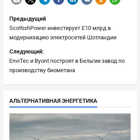
Н
Предыдущий
а
ScottishPower инвестирует £10 млрд в
модернизацию электросетей Шотландии
в
Следующий:
и
EnviTec и Byont построят в Бельгии завод по
г
производству биометана
а
ц
АЛЬТЕРНАТИВНАЯ ЭНЕРГЕТИКА
и
я
п