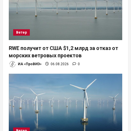
о
з
а
Ветер
п
RWE получит от США $1,2 млрд за отказ от
и
морских ветровых проектов
ИА «ПроВИЭ»
06.08.2026
0
с
я
м
Ветер