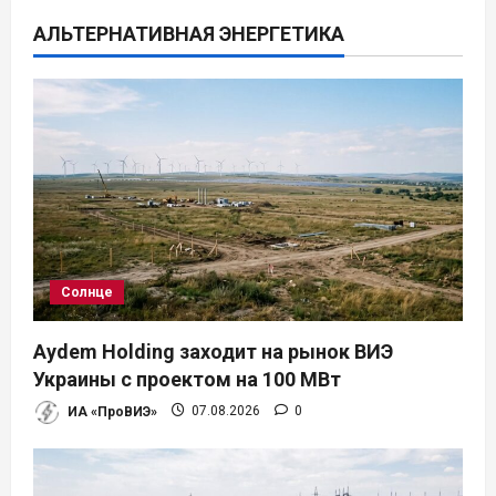
ц
АЛЬТЕРНАТИВНАЯ ЭНЕРГЕТИКА
и
я
п
о
з
а
Солнце
п
Aydem Holding заходит на рынок ВИЭ
и
Украины с проектом на 100 МВт
ИА «ПроВИЭ»
07.08.2026
0
с
я