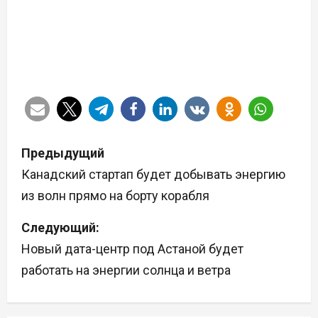
Н
Предыдущий
а
Канадский стартап будет добывать энергию
из волн прямо на борту корабля
в
Следующий:
и
Новый дата-центр под Астаной будет
г
работать на энергии солнца и ветра
а