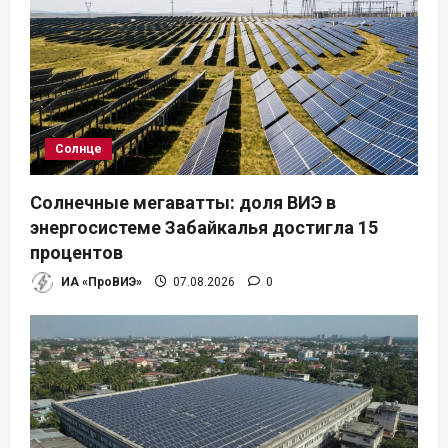
м
Солнце
Солнечные мегаватты: доля ВИЭ в
энергосистеме Забайкалья достигла 15
процентов
ИА «ПроВИЭ»
07.08.2026
0