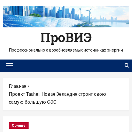
Перейти
к
содержимому
ПроВИЭ
Профессионально о возобновляемых источниках энергии
Основное
меню
Главная
Проект Tauhei: Новая Зеландия строит свою
самую большую СЭС
Солнце