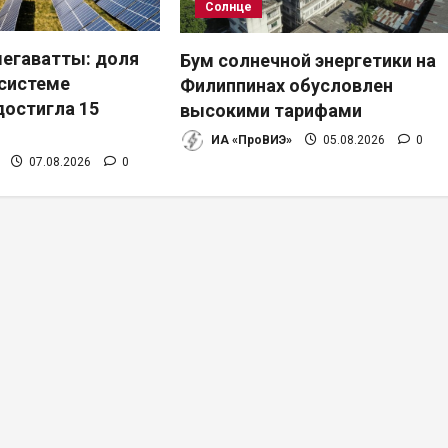
Солнце
егаватты: доля
Бум солнечной энергетики на
осистеме
Филиппинах обусловлен
достигла 15
высокими тарифами
ИА «ПроВИЭ»
05.08.2026
0
07.08.2026
0