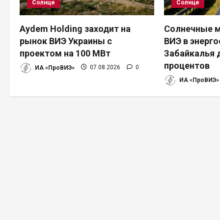
Солнце
Солнце
я
п
Aydem Holding заходит на
Солнечные м
рынок ВИЭ Украины с
ВИЭ в энерг
о
проектом на 100 МВт
Забайкалья 
процентов
з
ИА «ПроВИЭ»
07.08.2026
0
ИА «ПроВИЭ»
а
п
и
с
я
м