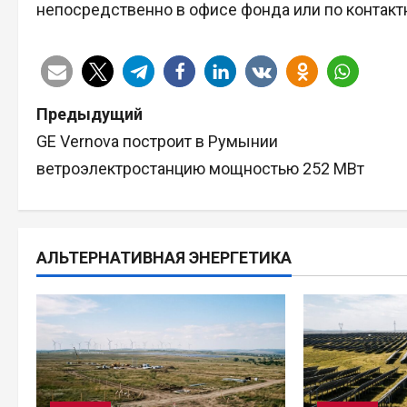
непосредственно в офисе фонда или по контак
Н
Предыдущий
GE Vernova построит в Румынии
а
ветроэлектростанцию мощностью 252 МВт
в
и
АЛЬТЕРНАТИВНАЯ ЭНЕРГЕТИКА
г
а
ц
и