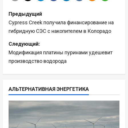
Н
Предыдущий
а
Cypress Creek получила финансирование на
гибридную СЭС с накопителем в Колорадо
в
Следующий:
и
Модификация платины пуринами удешевит
г
производство водорода
а
ц
АЛЬТЕРНАТИВНАЯ ЭНЕРГЕТИКА
и
я
п