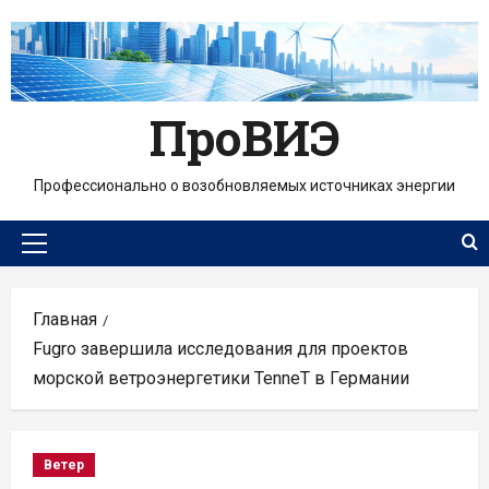
Перейти
к
содержимому
ПроВИЭ
Профессионально о возобновляемых источниках энергии
Основное
меню
Главная
Fugro завершила исследования для проектов
морской ветроэнергетики TenneT в Германии
Ветер