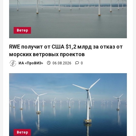
о
з
а
Ветер
п
RWE получит от США $1,2 млрд за отказ от
и
морских ветровых проектов
ИА «ПроВИЭ»
06.08.2026
0
с
я
м
Ветер