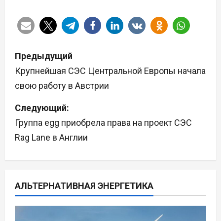
Н
Предыдущий
а
Крупнейшая СЭС Центральной Европы начала
свою работу в Австрии
в
Следующий:
и
Группа egg приобрела права на проект СЭС
г
Rag Lane в Англии
а
ц
АЛЬТЕРНАТИВНАЯ ЭНЕРГЕТИКА
и
я