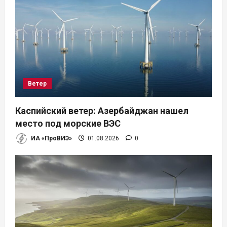
п
о
з
а
Ветер
п
Каспийский ветер: Азербайджан нашел
и
место под морские ВЭС
ИА «ПроВИЭ»
01.08.2026
0
с
я
м