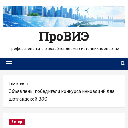
Перейти
к
содержимому
ПроВИЭ
Профессионально о возобновляемых источниках энергии
Основное
меню
Главная
Объявлены победители конкурса инноваций для
шотландской ВЭС
Ветер