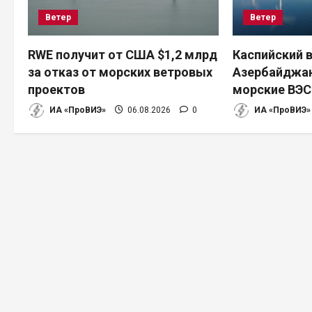
Ветер
Ветер
я
п
RWE получит от США $1,2 млрд
Каспийский в
за отказ от морских ветровых
Азербайджан
о
проектов
морские ВЭС
з
ИА «ПроВИЭ»
06.08.2026
0
ИА «ПроВИЭ»
а
п
и
с
я
м