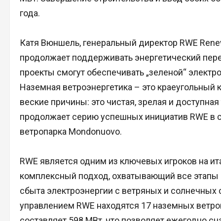
года.
Катя Вюншель, генеральный директор RWE Renewa
продолжает поддерживать энергетический перех
проекты смогут обеспечивать „зеленой“ электр
Наземная ветроэнергетика – это краеугольный к
веские причины: это чистая, зрелая и доступная
продолжает серию успешных инициатив RWE в с
ветропарка Mondonuovo.
RWE является одним из ключевых игроков на и
комплексный подход, охватывающий все этапы –
сбыта электроэнергии с ветряных и солнечных 
управлением RWE находятся 17 наземных ветро
составляет 598 МВт, что позволяет ежегодно сн