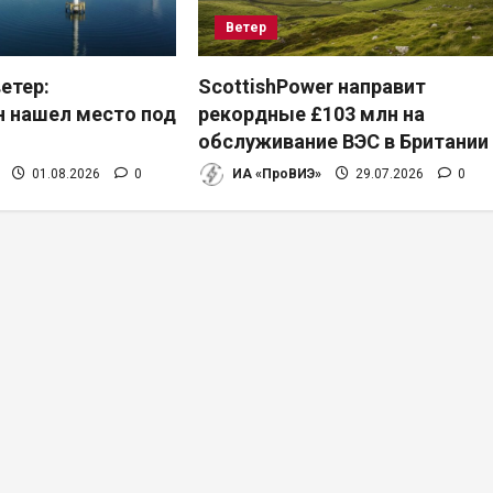
Ветер
етер:
ScottishPower направит
 нашел место под
рекордные £103 млн на
обслуживание ВЭС в Британии
01.08.2026
0
ИА «ПроВИЭ»
29.07.2026
0