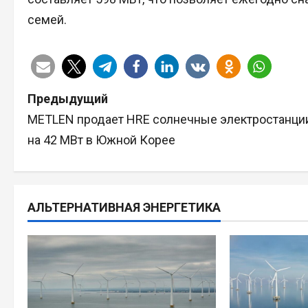
семей.
Н
Предыдущий
METLEN продает HRE солнечные электростанци
а
на 42 МВт в Южной Корее
в
и
АЛЬТЕРНАТИВНАЯ ЭНЕРГЕТИКА
г
а
ц
и