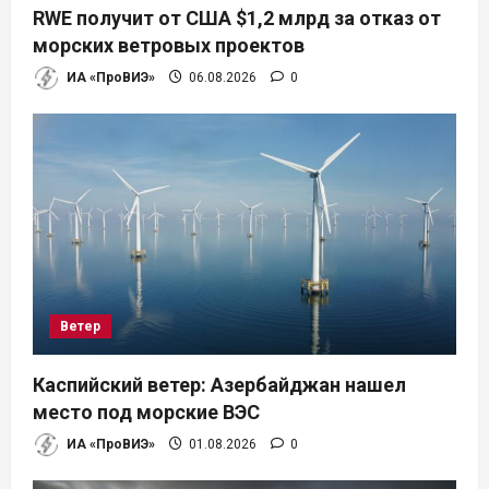
RWE получит от США $1,2 млрд за отказ от
и
морских ветровых проектов
ИА «ПроВИЭ»
06.08.2026
0
с
я
м
Ветер
Каспийский ветер: Азербайджан нашел
место под морские ВЭС
ИА «ПроВИЭ»
01.08.2026
0