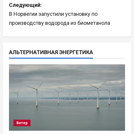
Следующий:
и
В Норвегии запустили установку по
г
производству водорода из биометанола
а
ц
АЛЬТЕРНАТИВНАЯ ЭНЕРГЕТИКА
и
я
п
о
з
а
Ветер
п