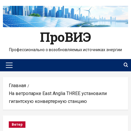
Перейти
к
содержимому
ПроВИЭ
Профессионально о возобновляемых источниках энергии
Основное
меню
Главная
На ветропарке East Anglia THREE установили
гигантскую конвертерную станцию
Ветер