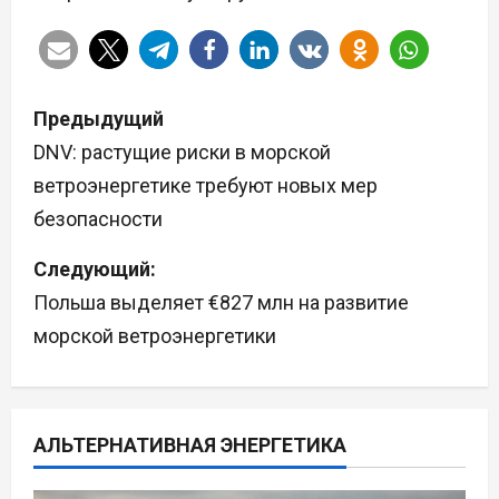
Н
Предыдущий
а
DNV: растущие риски в морской
ветроэнергетике требуют новых мер
в
безопасности
и
Следующий:
г
Польша выделяет €827 млн на развитие
а
морской ветроэнергетики
ц
и
АЛЬТЕРНАТИВНАЯ ЭНЕРГЕТИКА
я