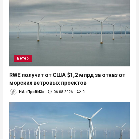
п
о
з
а
п
Ветер
и
RWE получит от США $1,2 млрд за отказ от
морских ветровых проектов
с
ИА «ПроВИЭ»
06.08.2026
0
я
м