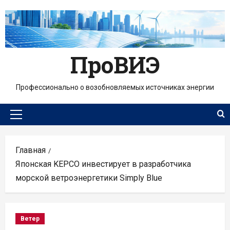
Перейти
к
содержимому
ПроВИЭ
Профессионально о возобновляемых источниках энергии
Основное
меню
Главная
Японская KEPCO инвестирует в разработчика
морской ветроэнергетики Simply Blue
Ветер