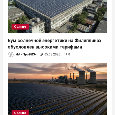
о
з
а
Солнце
п
Бум солнечной энергетики на Филиппинах
и
обусловлен высокими тарифами
ИА «ПроВИЭ»
05.08.2026
0
с
я
м
Солнце