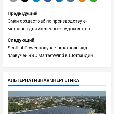
Н
Предыдущий
а
Оман создаст хаб по производству е-
метанола для «зеленого» судоходства
в
Следующий:
и
ScottishPower получает контроль над
г
плавучей ВЭС MarramWind в Шотландии
а
ц
АЛЬТЕРНАТИВНАЯ ЭНЕРГЕТИКА
и
я
п