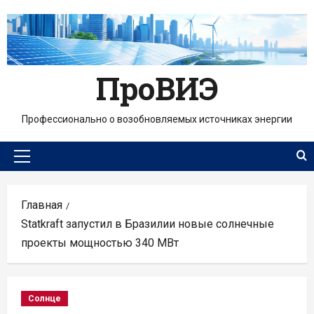
Перейти
к
содержимому
ПроВИЭ
Профессионально о возобновляемых источниках энергии
Основное
меню
Главная
Statkraft запустил в Бразилии новые солнечные
проекты мощностью 340 МВт
Солнце