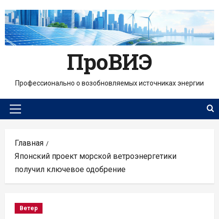
Перейти
к
содержимому
ПроВИЭ
Профессионально о возобновляемых источниках энергии
Основное
меню
Главная
Японский проект морской ветроэнергетики
получил ключевое одобрение
Ветер