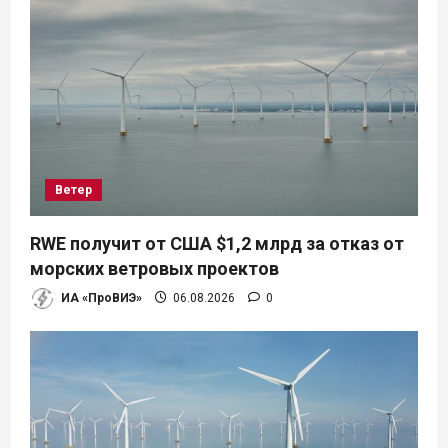
я
п
о
з
а
Ветер
п
RWE получит от США $1,2 млрд за отказ от
и
морских ветровых проектов
ИА «ПроВИЭ»
06.08.2026
0
с
я
м