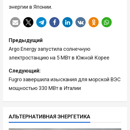
энергии в Японии.
Н
Предыдущий
а
Argo Energy запустила солнечную
электростанцию на 5 МВт в Южной Корее
в
Следующий:
и
Fugro завершила изыскания для морской ВЭС
г
мощностью 330 МВт в Италии
а
ц
АЛЬТЕРНАТИВНАЯ ЭНЕРГЕТИКА
и