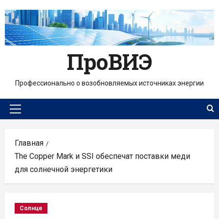
Перейти
к
содержимому
ПроВИЭ
Профессионально о возобновляемых источниках энергии
Основное
меню
Главная
The Copper Mark и SSI обеспечат поставки меди
для солнечной энергетики
Солнце