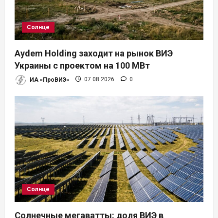
з
а
Солнце
п
Aydem Holding заходит на рынок ВИЭ
и
Украины с проектом на 100 МВт
ИА «ПроВИЭ»
07.08.2026
0
с
я
м
Солнце
Солнечные мегаватты: доля ВИЭ в