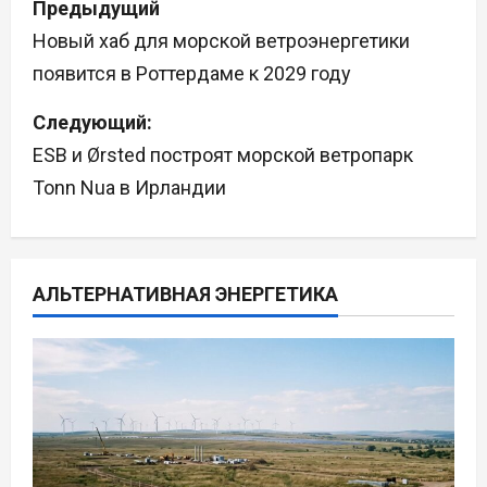
Предыдущий
а
Новый хаб для морской ветроэнергетики
появится в Роттердаме к 2029 году
в
Следующий:
и
ESB и Ørsted построят морской ветропарк
г
Tonn Nua в Ирландии
а
ц
АЛЬТЕРНАТИВНАЯ ЭНЕРГЕТИКА
и
я
п
о