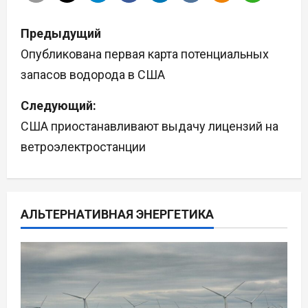
Н
Предыдущий
а
Опубликована первая карта потенциальных
запасов водорода в США
в
Следующий:
и
США приостанавливают выдачу лицензий на
г
ветроэлектростанции
а
ц
АЛЬТЕРНАТИВНАЯ ЭНЕРГЕТИКА
и
я
п