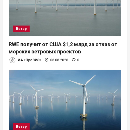
о
з
а
Ветер
п
RWE получит от США $1,2 млрд за отказ от
и
морских ветровых проектов
ИА «ПроВИЭ»
06.08.2026
0
с
я
м
Ветер