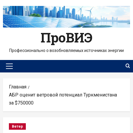
Перейти
к
содержимому
ПроВИЭ
Профессионально о возобновляемых источниках энергии
Основное
меню
Главная
АБР оценит ветровой потенциал Туркменистана
за $750000
Ветер