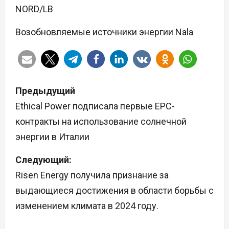
NORD/LB
Возобновляемые источники энергии Nala
Н
Предыдущий
а
Ethical Power подписала первые EPC-
контракты на использование солнечной
в
энергии в Италии
и
Следующий:
г
Risen Energy получила признание за
а
выдающиеся достижения в области борьбы с
изменением климата в 2024 году.
ц