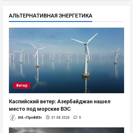
и
я
АЛЬТЕРНАТИВНАЯ ЭНЕРГЕТИКА
п
о
з
а
п
Ветер
и
Каспийский ветер: Азербайджан нашел
с
место под морские ВЭС
я
ИА «ПроВИЭ»
01.08.2026
0
м