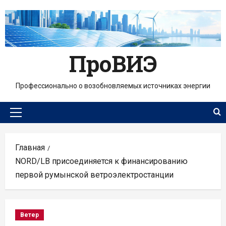
Перейти
к
содержимому
ПроВИЭ
Профессионально о возобновляемых источниках энергии
Основное
меню
Главная
NORD/LB присоединяется к финансированию
первой румынской ветроэлектростанции
Ветер