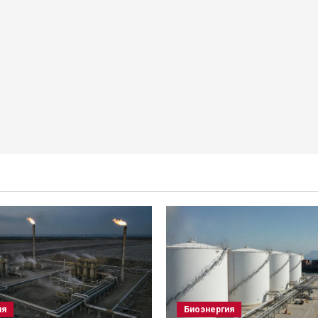
ия
Биоэнергия