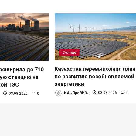
Солнце
Казахстан перевыполнил план
расширила до 710
по развитию возобновляемой
ую станцию на
энергетики
ной ТЭС
ИА «ПроВИЭ»
03.08.2026
0
03.08.2026
0