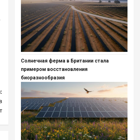
.
Солнечная ферма в Британии стала
примером восстановления
биоразнообразия
:
в
т