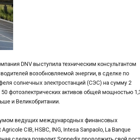
омпания DNV выступила техническим консультантом
зводителей возобновляемой энергии, в сделке по
феля солнечных электростанций (СЭС) на сумму 2
 50 фотоэлектрических активов общей мощностью 1,
льше и Великобритании.
иумом ведущих международных финансовых
 Agricole CIB, HSBC, ING, Intesa Sanpaolo, La Banque
крупная сделка позволит Sonnedix продолжить свой рос