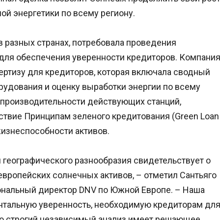
ой энергетики по всему региону.
в разных странах, потребовала проведения
 для обеспечения уверенности кредиторов. Компани
ртизу для кредиторов, которая включала сводный
орудования и оценку выработки энергии по всему
 производительности действующих станций,
ствие Принципам зеленого кредитования (Green Loan
 жизнеспособности активов.
 географического разнообразия свидетельствует о
европейских солнечных активов, – отметил Сантьяго
ональный директор DNV по Южной Европе. – Наша
нтальную уверенность, необходимую кредиторам дл
то строгий независимый анализ имеет решающее