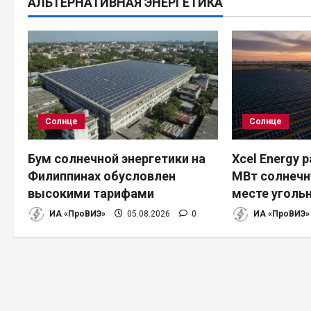
АЛЬТЕРНАТИВНАЯ ЭНЕРГЕТИКА
г
а
ц
и
Солнце
Солнце
я
п
Бум солнечной энергетики на
Xcel Energy 
Филиппинах обусловлен
МВт солнечн
о
высокими тарифами
месте уголь
з
ИА «ПроВИЭ»
05.08.2026
0
ИА «ПроВИЭ»
а
п
и