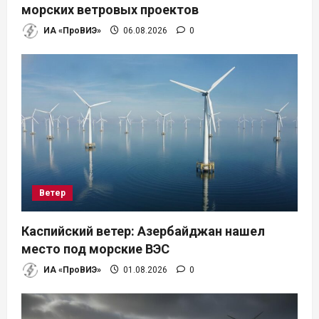
и
морских ветровых проектов
ИА «ПроВИЭ»
06.08.2026
0
с
я
м
Ветер
Каспийский ветер: Азербайджан нашел
место под морские ВЭС
ИА «ПроВИЭ»
01.08.2026
0