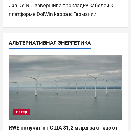
Jan De Nul завершила прокладку кабелей к
г
платформе DolWin kappa в Германии
а
ц
АЛЬТЕРНАТИВНАЯ ЭНЕРГЕТИКА
и
я
п
о
з
а
Ветер
п
RWE получит от США $1,2 млрд за отказ от