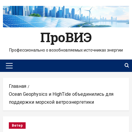
Перейти
к
содержимому
ПроВИЭ
Профессионально о возобновляемых источниках энергии
Основное
меню
Главная
Ocean Geophysics и HighTide объединились для
поддержки морской ветроэнергетики
Ветер