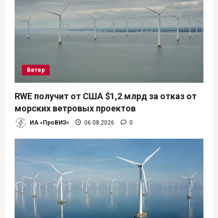
о
з
а
п
Ветер
и
RWE получит от США $1,2 млрд за отказ от
морских ветровых проектов
с
ИА «ПроВИЭ»
06.08.2026
0
я
м