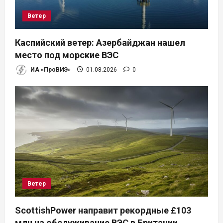
Ветер
Каспийский ветер: Азербайджан нашел
место под морские ВЭС
ИА «ПроВИЭ»
01.08.2026
0
Ветер
ScottishPower направит рекордные £103
млн на обслуживание ВЭС в Британии