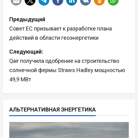
Н
Предыдущий
а
Совет ЕС призывает к разработке плана
действий в области геоэнергетики
в
Следующий:
и
Qair получила одобрение на строительство
г
солнечной фермы Straws Hadley мощностью
а
49,9 МВт
ц
и
АЛЬТЕРНАТИВНАЯ ЭНЕРГЕТИКА
я
п