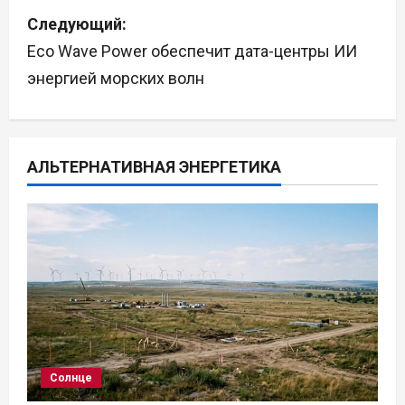
Следующий:
и
Eco Wave Power обеспечит дата-центры ИИ
г
энергией морских волн
а
ц
АЛЬТЕРНАТИВНАЯ ЭНЕРГЕТИКА
и
я
п
о
з
а
Солнце