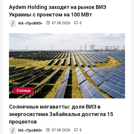
п
Aydem Holding заходит на рынок ВИЭ
и
Украины с проектом на 100 МВт
ИА «ПроВИЭ»
07.08.2026
0
с
я
м
Солнце
Солнечные мегаватты: доля ВИЭ в
энергосистеме Забайкалья достигла 15
процентов
ИА «ПроВИЭ»
07.08.2026
0