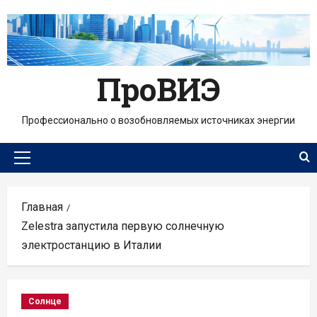
Перейти
к
содержимому
ПроВИЭ
Профессионально о возобновляемых источниках энергии
Основное
меню
Главная
Zelestra запустила первую солнечную
электростанцию в Италии
Солнце