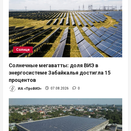
я
м
Солнце
Солнечные мегаватты: доля ВИЭ в
энергосистеме Забайкалья достигла 15
процентов
ИА «ПроВИЭ»
07.08.2026
0