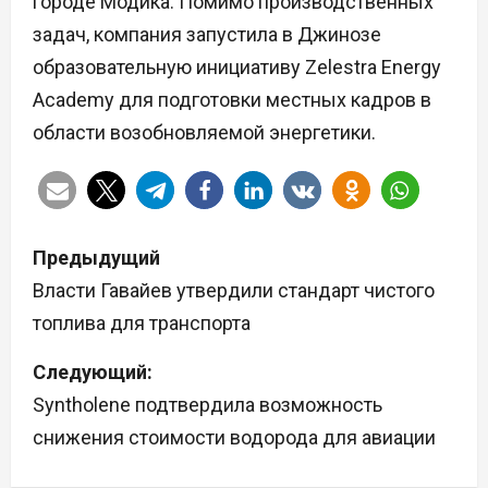
городе Модика. Помимо производственных
задач, компания запустила в Джинозе
образовательную инициативу Zelestra Energy
Academy для подготовки местных кадров в
области возобновляемой энергетики.
Н
Предыдущий
а
Власти Гавайев утвердили стандарт чистого
топлива для транспорта
в
Следующий:
и
Syntholene подтвердила возможность
г
снижения стоимости водорода для авиации
а