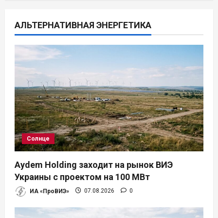
ц
АЛЬТЕРНАТИВНАЯ ЭНЕРГЕТИКА
и
я
п
о
з
а
Солнце
п
Aydem Holding заходит на рынок ВИЭ
и
Украины с проектом на 100 МВт
ИА «ПроВИЭ»
07.08.2026
0
с