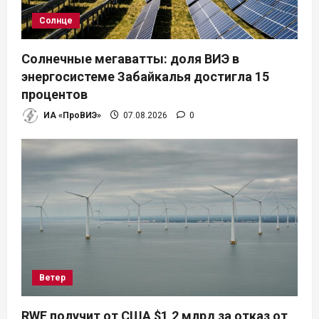
Солнце
Солнечные мегаватты: доля ВИЭ в
энергосистеме Забайкалья достигла 15
процентов
ИА «ПроВИЭ»
07.08.2026
0
Ветер
RWE получит от США $1,2 млрд за отказ от