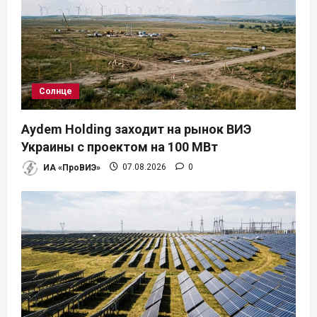
п
о
з
а
Солнце
п
Aydem Holding заходит на рынок ВИЭ
и
Украины с проектом на 100 МВт
ИА «ПроВИЭ»
07.08.2026
0
с
я
м