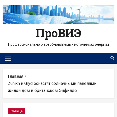
Перейти
к
содержимому
ПроВИЭ
Профессионально о возобновляемых источниках энергии
Основное
меню
Главная
Zunikh и Gryd оснастят солнечными панелями
жилой дом в британском Энфилде
Солнце