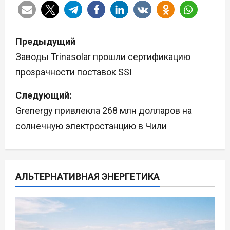
Н
Предыдущий
а
Заводы Trinasolar прошли сертификацию
прозрачности поставок SSI
в
Следующий:
и
Grenergy привлекла 268 млн долларов на
г
солнечную электростанцию в Чили
а
ц
АЛЬТЕРНАТИВНАЯ ЭНЕРГЕТИКА
и
я